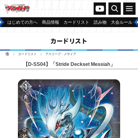
ヴァンガードch
検索
メニュー
はじめての方へ
商品情報
カードリスト
読み物
大会ルール
カードリスト
ホーム
カードリスト
アスリープ・メサイア
>
>
【D-SS04】「Stride Deckset Messiah」