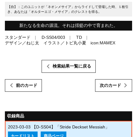
【自】：このユニットが「ネオンメサイア」からライドして登場した時、１枚引
き、あなたは「オルターエゴ・メサイア」のクレストを得る。
新たなる生命の源流。それは揺籃の中で育まれた。
スタンダード
D-SS04/003
TD
デザイン／ねじ太 イラスト／トビ丸小夏 icon:MAMEX
検索結果一覧に戻る
前のカード
次のカード
収録商品
2023-03-03
【D-SS04】「Stride Deckset Messiah」
カードリスト
商品ページ