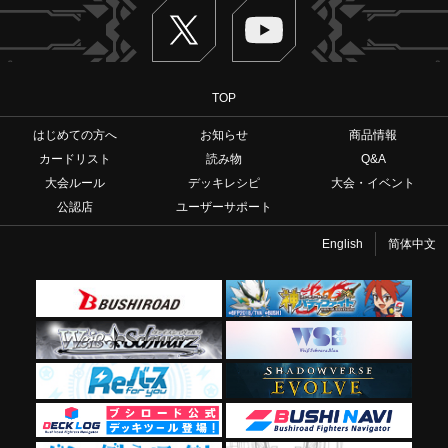
Twitter
ヴァンガードch
TOP
はじめての方へ
お知らせ
商品情報
カードリスト
読み物
Q&A
大会ルール
デッキレシピ
大会・イベント
公認店
ユーザーサポート
English
简体中文