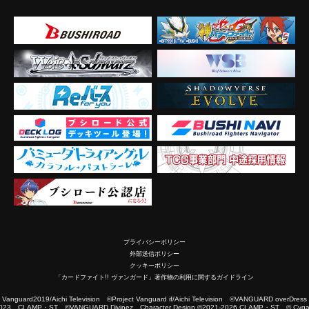
プライバシーポリシー
外部送信ポリシー
クッキーポリシー
「カードファイト!! ヴァンガード」著作物の利用に関するガイドライン
2019/Aichi Television ©Project Vanguard if/Aichi Television ©VANGUARD overDress
023 CLAMP・ST ©VANGUARD Divinez Character Design ©2021-2026 CLAMP・ST © Cygam