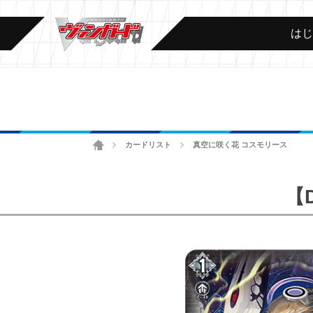
は
ホーム
カードリスト
真空に咲く花 コスモリース
>
>
【D