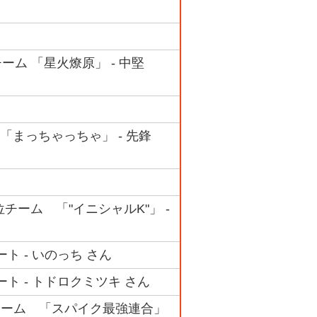
勝チーム 「星火燎原」 - 中堅
ム 「まっちゃっちゃ」 - 先鋒
4位チーム 「"イニシャルK"」 -
ート - いのっち さん
ート - トドロクミツキ さん
4位チーム 「スパイク最強連合」