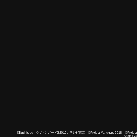
©Bushiroad ©ヴァンガードG2016／テレビ東京 ©Project Vanguard2018 ©Project Vanguard
©2021-2