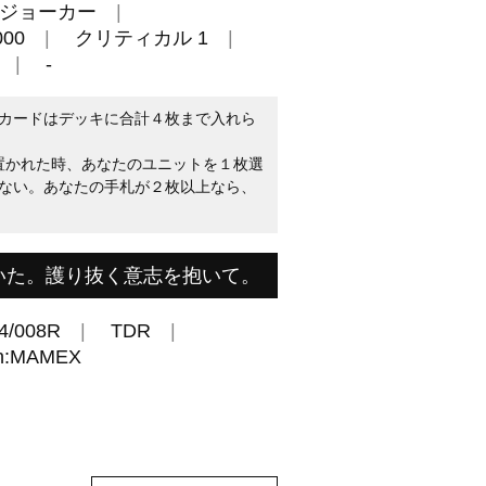
ジョーカー
00
クリティカル 1
-
カードはデッキに合計４枚まで入れら
に置かれた時、あなたのユニットを１枚選
ない。あなたの手札が２枚以上なら、
いた。護り抜く意志を抱いて。
4/008R
TDR
:MAMEX