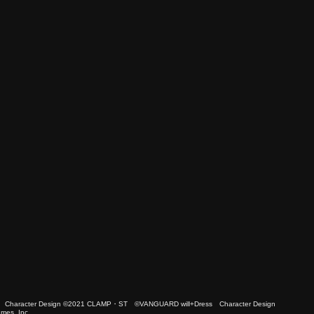
 Character Design ©2021 CLAMP・ST ©VANGUARD will+Dress Character Design
es, Inc.