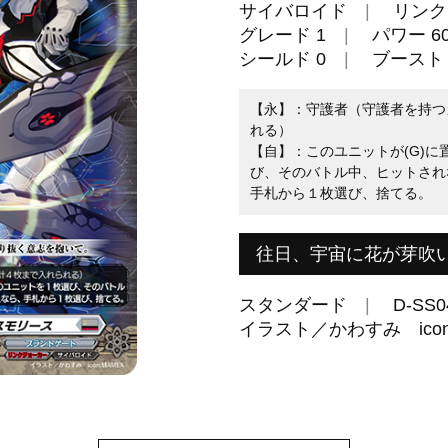
サイバロイド
リンク
グレード 1
パワー 60
シールド 0
ブースト
【永】：守護者（守護者を持つ
れる）
【自】：このユニットが(G)
び、そのバトル中、ヒットされ
手札から１枚選び、捨てる。
往日、宇宙に花が芽吹
スタンダード
D-SS0
イラスト／かわすみ icon