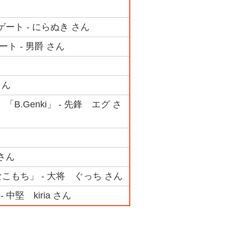
ゲート - にらぬき さん
ート - 男爵 さん
さん
.Genki」 - 先鋒 エグ さ
 さん
なこもち」 - 大将 ぐっち さん
中堅 kiria さん