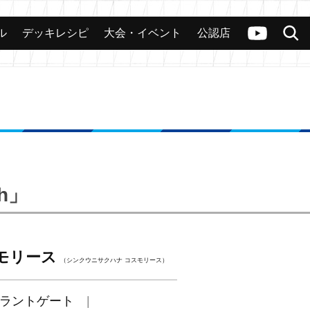
ル
デッキレシピ
大会・イベント
公認店
カード
大会
公認店舗
その他
ヴァンガードch
検索
ah」
モリース
（シンクウニサクハナ コスモリース）
ラントゲート