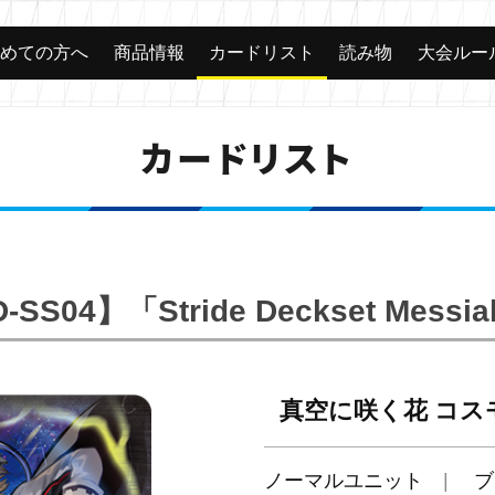
じめての方へ
商品情報
カードリスト
読み物
大会ルー
カードリスト
-SS04】「Stride Deckset Messi
真空に咲く花 コス
ノーマルユニット
ブ