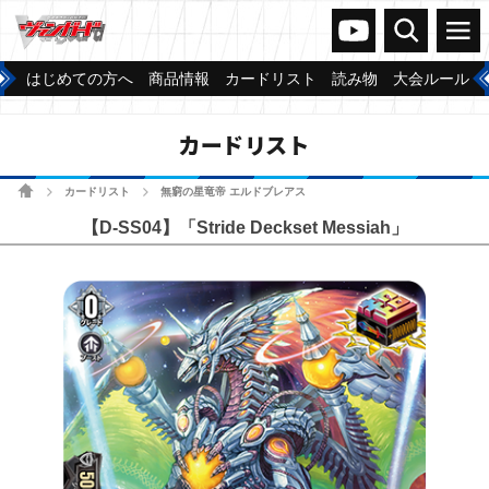
ヴァンガードch
検索
メニュー
はじめての方へ
商品情報
カードリスト
読み物
大会ルール
カードリスト
ホーム
カードリスト
無窮の星竜帝 エルドブレアス
>
>
【D-SS04】「Stride Deckset Messiah」