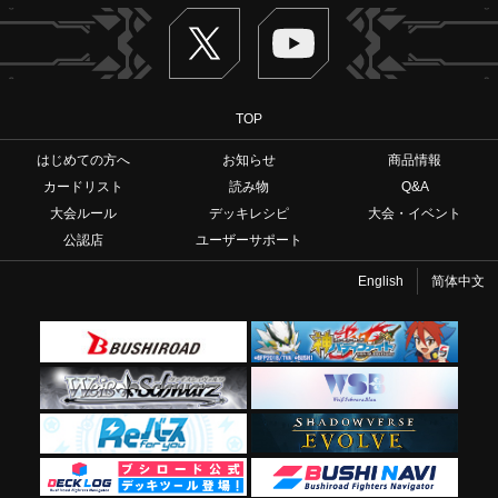
Twitter
ヴァンガードch
TOP
はじめての方へ
お知らせ
商品情報
カードリスト
読み物
Q&A
大会ルール
デッキレシピ
大会・イベント
公認店
ユーザーサポート
English
简体中文