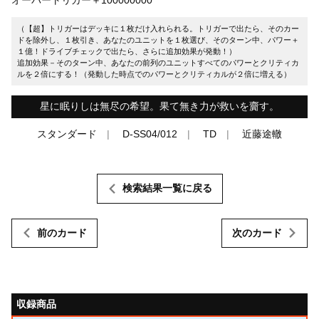
（【超】トリガーはデッキに１枚だけ入れられる。トリガーで出たら、そのカー
ドを除外し、１枚引き、あなたのユニットを１枚選び、そのターン中、パワー＋
１億！ドライブチェックで出たら、さらに追加効果が発動！）
追加効果－そのターン中、あなたの前列のユニットすべてのパワーとクリティカ
ルを２倍にする！（発動した時点でのパワーとクリティカルが２倍に増える）
星に眠りしは無尽の希望。果て無き力が救いを齎す。
スタンダード
D-SS04/012
TD
近藤途轍
検索結果一覧に戻る
前のカード
次のカード
収録商品