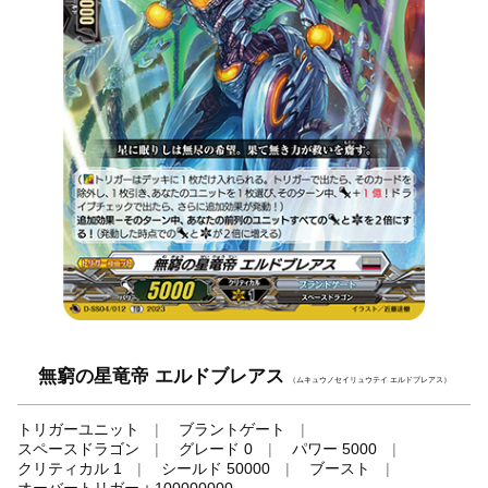
無窮の星竜帝 エルドブレアス
（ムキュウノセイリュウテイ エルドブレアス）
トリガーユニット
ブラントゲート
スペースドラゴン
グレード 0
パワー 5000
クリティカル 1
シールド 50000
ブースト
オーバートリガー＋100000000