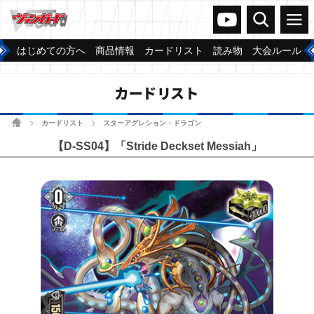
ヴァンガードch
検索
メニュー
はじめての方へ
商品情報
カードリスト
読み物
大会ルール
カードリスト
ホーム
カードリスト
スターアグレション・ドラゴン
>
>
【D-SS04】「Stride Deckset Messiah」