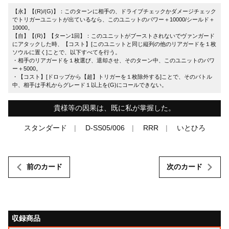
【永】【(R)/(G)】：このターンに相手の、ドライブチェックかダメージチェック
でトリガーユニットが出ているなら、このユニットのパワー＋10000/シールド＋
10000。
【自】【(R)】【ターン1回】：このユニットがブーストされないでヴァンガード
にアタックした時、【コスト】[このユニットと同じ縦列の他のリアガードを１枚
ソウルに置く]ことで、以下すべてを行う。
・相手のリアガードを１枚選び、退却させ、そのターン中、このユニットのパワ
ー＋5000。
・【コスト】[ドロップから【超】トリガーを１枚除外する]ことで、そのバトル
中、相手は手札からグレード１以上を(G)にコールできない。
貴様等の因果は、既に私が掌握した。
スタンダード
D-SS05/006
RRR
いとひろ
前のカード
次のカード
収録商品