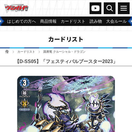
ヴァンガードch
検索
メニュー
はじめての方へ
商品情報
カードリスト
読み物
大会ルール
カードリスト
ホーム
カードリスト
因果竜 クルーシャル・ドラゴン
>
>
【D-SS05】「フェスティバルブースター2023」