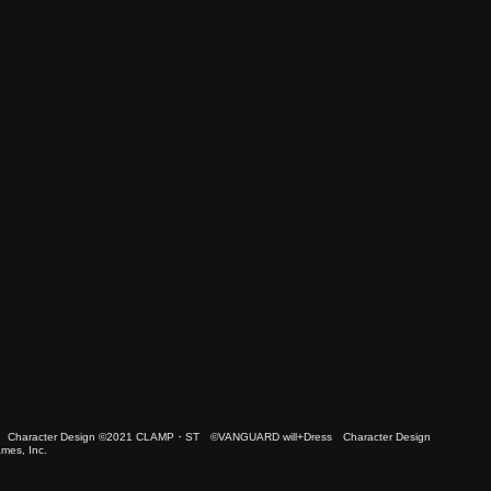
 Character Design ©2021 CLAMP・ST ©VANGUARD will+Dress Character Design
es, Inc.