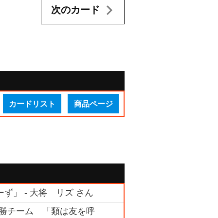
次のカード
カードリスト
商品ページ
ーず」 - 大将 リズ さん
ク 優勝チーム 「類は友を呼