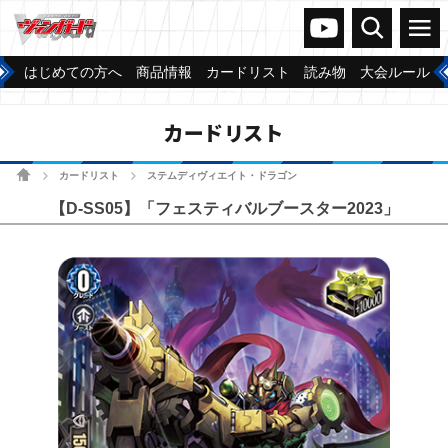
ヴァンガードch
検索
メニュー
はじめての方へ
商品情報
カードリスト
読み物
大会ルール
カードリスト
ホーム
カードリスト
ステムディヴィエイト・ドラゴン
>
>
【D-SS05】「フェスティバルブースター2023」