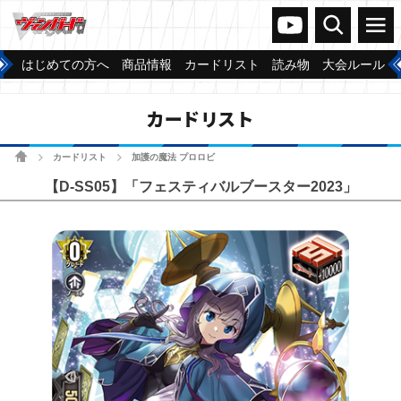
ヴァンガードch
検索
メニュー
はじめての方へ
商品情報
カードリスト
読み物
大会ルール
カードリスト
ホーム
カードリスト
加護の魔法 プロロビ
>
>
【D-SS05】「フェスティバルブースター2023」