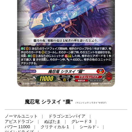
魔忍竜 シラヌイ “朧”
（マニンリュウ シラヌイ “オボロ”）
ノーマルユニット
ドラゴンエンパイア
アビスドラゴン
ぬばたま
グレード 3
パワー 11000
クリティカル 1
シールド -
ツインドライブ
-