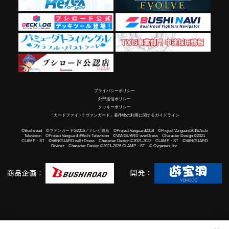
プライバシーポリシー
外部送信ポリシー
クッキーポリシー
「カードファイト!! ヴァンガード」著作物の利用に関するガイドライン
©Bushiroad ©ヴァンガードG2016／テレビ東京 ©Project Vanguard2018 ©Project Vanguard2019/Aichi
Television ©Project Vanguard if/Aichi Television ©VANGUARD overDress Character Design ©2021
CLAMP・ST ©VANGUARD will+Dress Character Design ©2021-2023 CLAMP・ST ©VANGUARD
Divinez Character Design ©2021-2026 CLAMP・ST © Cygames, Inc.