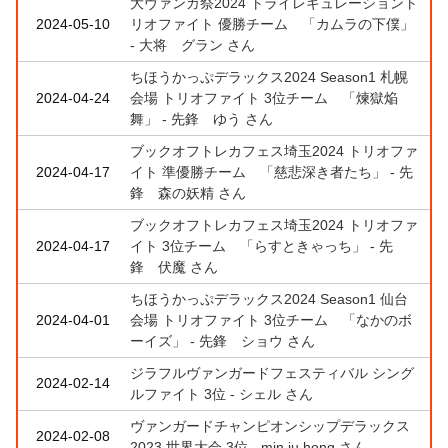
大ヴァンガ祭2024 トライレギュレーショント
2024-05-10
リオファイト 優勝チーム 「カムラの下僕」
- 大将 グラン さん
ちほうかっぷデラックス2024 Season1 札幌
2024-04-24
会場 トリオファイト 3位チーム 「煉獄焔
舞」 - 先鋒 ゆう さん
ブックオフトレカフェス埼玉2024 トリオファ
2024-04-17
イト 準優勝チーム 「慈悲深き者たち」 - 先
鋒 森の妖精 さん
ブックオフトレカフェス埼玉2024 トリオファ
2024-04-17
イト 3位チーム 「らすときゃっち」 - 先
鋒 伏魔 さん
ちほうかっぷデラックス2024 Season1 仙台
2024-04-01
会場 トリオファイト 3位チーム 「なかのボ
ーイズ」 - 先鋒 ショウ さん
ジラフルヴァンガードフェスティバル シング
2024-02-14
ルファイト 3位 - シェル さん
ヴァンガードチャンピオンシップデラックス
2024-02-08
2023 世界大会 3位 - min ju hong さん