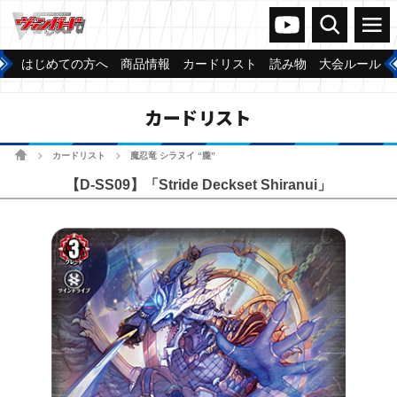
ヴァンガードch
検索
メニュー
はじめての方へ
商品情報
カードリスト
読み物
大会ルール
カードリスト
ホーム
カードリスト
魔忍竜 シラヌイ “朧”
>
>
【D-SS09】「Stride Deckset Shiranui」