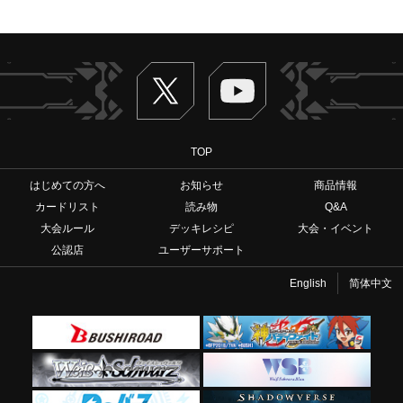
Twitter
ヴァンガードch
TOP
はじめての方へ
お知らせ
商品情報
カードリスト
読み物
Q&A
大会ルール
デッキレシピ
大会・イベント
公認店
ユーザーサポート
English
简体中文