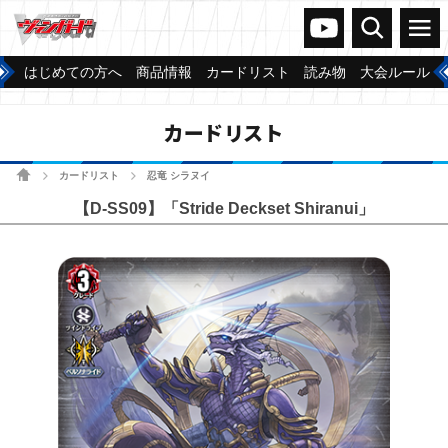
ヴァンガードch
検索
メニュー
はじめての方へ
商品情報
カードリスト
読み物
大会ルール
カードリスト
ホーム
カードリスト
忍竜 シラヌイ
>
>
【D-SS09】「Stride Deckset Shiranui」