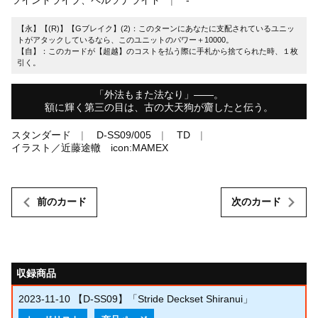
【永】【(R)】【Gブレイク】(2)：このターンにあなたに支配されているユニッ
トがアタックしているなら、このユニットのパワー＋10000。
【自】：このカードが【超越】のコストを払う際に手札から捨てられた時、１枚
引く。
「外法もまた法なり」――。
額に輝く第三の目は、古の大天狗が齎したと伝う。
スタンダード
D-SS09/005
TD
イラスト／近藤途轍 icon:MAMEX
前のカード
次のカード
収録商品
2023-11-10
【D-SS09】「Stride Deckset Shiranui」