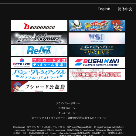
English
简体中文
プライバシーポリシー
外部送信ポリシー
クッキーポリシー
「カードファイト!! ヴァンガード」著作物の利用に関するガイドライン
©Bushiroad ©ヴァンガードG2016／テレビ東京 ©Project Vanguard2018 ©Project Vanguard2019/Aichi
Television ©Project Vanguard if/Aichi Television ©VANGUARD overDress Character Design ©2021
CLAMP・ST ©VANGUARD will+Dress Character Design ©2021-2023 CLAMP・ST ©VANGUARD