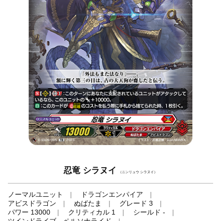
忍竜 シラヌイ
（ニンリュウ シラヌイ）
ノーマルユニット
ドラゴンエンパイア
アビスドラゴン
ぬばたま
グレード 3
パワー 13000
クリティカル 1
シールド -
ツインドライブ、ペルソナライド
-