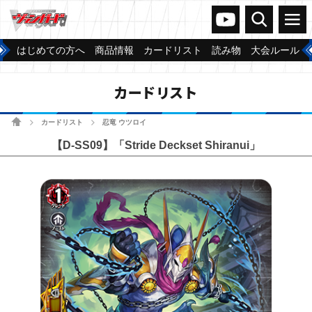
ヴァンガードch
検索
メニュー
はじめての方へ
商品情報
カードリスト
読み物
大会ルール
カードリスト
ホーム
カードリスト
忍竜 ウツロイ
>
>
【D-SS09】「Stride Deckset Shiranui」