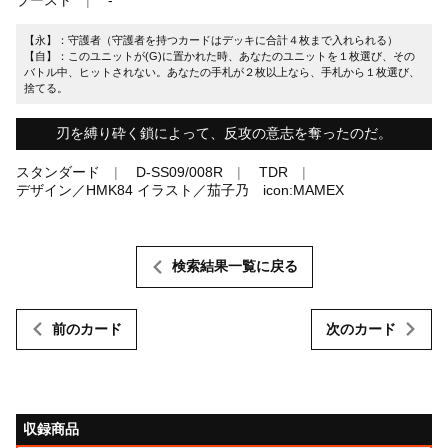
【永】：守護者（守護者を持つカードはデッキに合計４枚まで入れられる）
【自】：このユニットが(G)に置かれた時、あなたのユニットを１枚選び、その
バトル中、ヒットされない。あなたの手札が２枚以上なら、手札から１枚選び、
捨てる。
刃を縛り砕く鎖によって、反攻の意志を奪ったのだ。
スタンダード
D-SS09/008R
TDR
デザイン／HMK84 イラスト／茄子乃 icon:MAMEX
検索結果一覧に戻る
前のカード
次のカード
収録商品