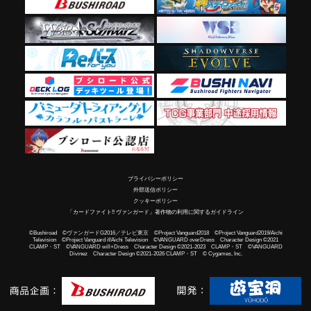
プライバシーポリシー
外部送信ポリシー
クッキーポリシー
「カードファイト!! ヴァンガード」著作物の利用に関するガイドライン
©Bushiroad ©ヴァンガードG2016／テレビ東京 ©Project Vanguard2018 ©Project Vanguard2019/Aichi
Television ©Project Vanguard if/Aichi Television ©VANGUARD overDress Character Design ©2021
CLAMP・ST ©VANGUARD will+Dress Character Design ©2021-2023 CLAMP・ST ©VANGUARD
Divinez Character Design ©2021-2026 CLAMP・ST © Cygames, Inc.