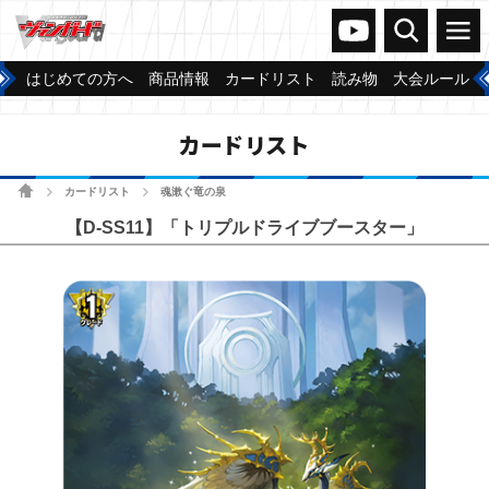
ヴァンガードch
検索
メニュー
はじめての方へ
商品情報
カードリスト
読み物
大会ルール
カードリスト
ホーム
カードリスト
魂漱ぐ竜の泉
>
>
【D-SS11】「トリプルドライブブースター」