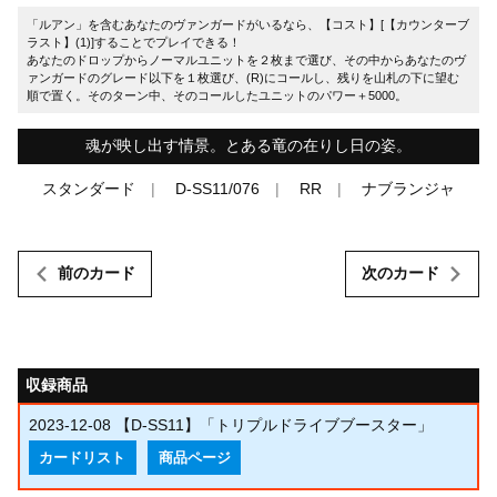
「ルアン」を含むあなたのヴァンガードがいるなら、【コスト】[【カウンターブ
ラスト】(1)]することでプレイできる！
あなたのドロップからノーマルユニットを２枚まで選び、その中からあなたのヴ
ァンガードのグレード以下を１枚選び、(R)にコールし、残りを山札の下に望む
順で置く。そのターン中、そのコールしたユニットのパワー＋5000。
魂が映し出す情景。とある竜の在りし日の姿。
スタンダード
D-SS11/076
RR
ナブランジャ
前のカード
次のカード
収録商品
2023-12-08
【D-SS11】「トリプルドライブブースター」
カードリスト
商品ページ