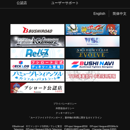
公認店
ユーザーサポート
English
简体中文
プライバシーポリシー
外部送信ポリシー
クッキーポリシー
「カードファイト!! ヴァンガード」著作物の利用に関するガイドライン
©Bushiroad ©ヴァンガードG2016／テレビ東京 ©Project Vanguard2018 ©Project Vanguard2019/Aichi
Television ©Project Vanguard if/Aichi Television ©VANGUARD overDress Character Design ©2021