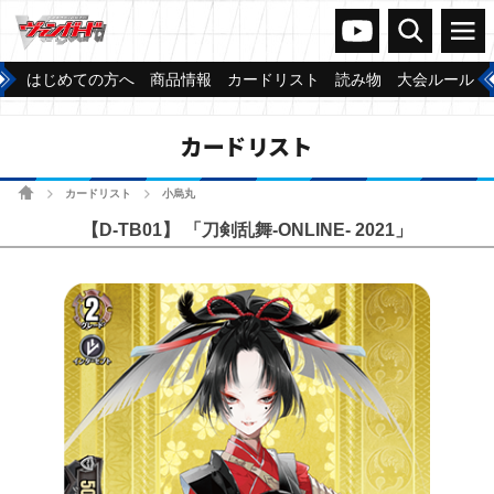
ヴァンガードch
検索
メニュー
はじめての方へ
商品情報
カードリスト
読み物
大会ルール
カードリスト
ホーム
カードリスト
小烏丸
>
>
【D-TB01】 「刀剣乱舞-ONLINE- 2021」