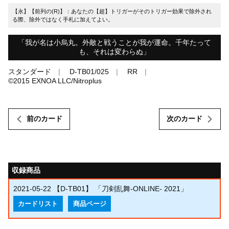
【永】【前列の(R)】：あなたの【超】トリガーがそのトリガー効果で除外され
る際、除外ではなく手札に加えてよい。
「我が名は小烏丸。外敵と戦うことが我が運命。千年たって
も、それは変わらぬ」
スタンダード
D-TB01/025
RR
©︎2015 EXNOA LLC/Nitroplus
前のカード
次のカード
収録商品
2021-05-22
【D-TB01】 「刀剣乱舞-ONLINE- 2021」
カードリスト
商品ページ