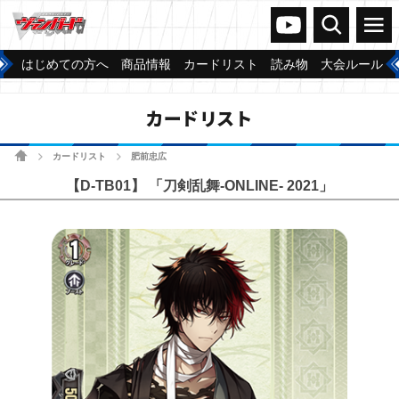
ヴァンガードch
検索
メニュー
はじめての方へ
商品情報
カードリスト
読み物
大会ルール
カードリスト
ホーム
カードリスト
肥前忠広
>
>
【D-TB01】 「刀剣乱舞-ONLINE- 2021」