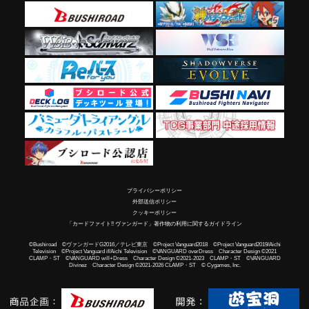
プライバシーポリシー
外部送信ポリシー
クッキーポリシー
「カードファイト!! ヴァンガード」著作物の利用に関するガイドライン
©Bushiroad ©ヴァンガードG2016／テレビ東京 ©Project Vanguard2018 ©Project Vanguard2019/Aichi
Television ©Project Vanguard if/Aichi Television ©VANGUARD overDress Character Design ©2021
CLAMP・ST ©VANGUARD will+Dress Character Design ©2021-2023 CLAMP・ST ©VANGUARD
Divinez Character Design ©2021-2026 CLAMP・ST © Cygames, Inc.