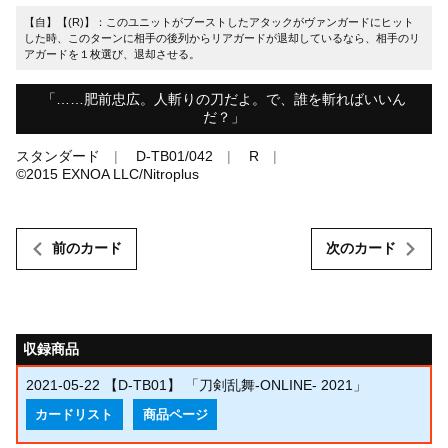
【自】【(R)】：このユニットがブーストしたアタックがヴァンガードにヒット
した時、このターンに相手の後列からリアガードが退却しているなら、相手のリ
アガードを１枚選び、退却させる。
「……肥前忠広。人斬りの刀だよ。で、誰を斬ればいいん
だ？」
スタンダード
D-TB01/042
R
©︎2015 EXNOA LLC/Nitroplus
前のカード
次のカード
収録商品
2021-05-22
【D-TB01】 「刀剣乱舞-ONLINE- 2021」
カードリスト
商品ページ