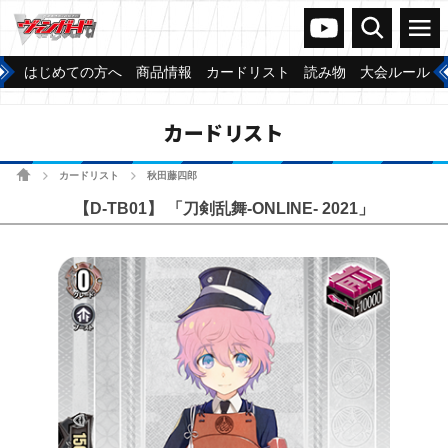
ヴァンガードch
検索
メニュー
はじめての方へ
商品情報
カードリスト
読み物
大会ルール
カードリスト
ホーム
カードリスト
秋田藤四郎
>
>
【D-TB01】 「刀剣乱舞-ONLINE- 2021」