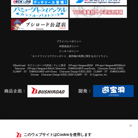
プライバシーポリシー
外部送信ポリシー
クッキーポリシー
「カードファイト!! ヴァンガード」著作物の利用に関するガイドライン
©Bushiroad ©ヴァンガードG2016／テレビ東京 ©Project Vanguard2018 ©Project Vanguard2019/Aichi
Television ©Project Vanguard if/Aichi Television ©VANGUARD overDress Character Design ©2021
CLAMP・ST ©VANGUARD will+Dress Character Design ©2021-2023 CLAMP・ST ©VANGUARD
Divinez Character Design ©2021-2026 CLAMP・ST © Cygames, Inc.
✕
このウェブサイトはCookieを使用します