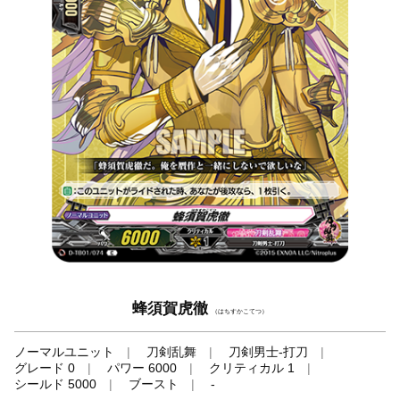
蜂須賀虎徹
（はちすかこてつ）
ノーマルユニット
刀剣乱舞
刀剣男士-打刀
グレード 0
パワー 6000
クリティカル 1
シールド 5000
ブースト
-