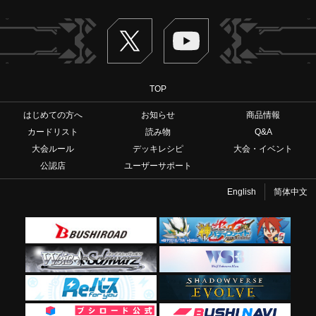
Twitter
ヴァンガードch
TOP
はじめての方へ
お知らせ
商品情報
カードリスト
読み物
Q&A
大会ルール
デッキレシピ
大会・イベント
公認店
ユーザーサポート
English
简体中文