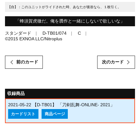
【自】：このユニットがライドされた時、あなたが後攻なら、１枚引く。
「蜂須賀虎徹だ。俺を贋作と一緒にしないで欲しいな」
スタンダード
D-TB01/074
C
©︎2015 EXNOA LLC/Nitroplus
前のカード
次のカード
収録商品
2021-05-22
【D-TB01】 「刀剣乱舞-ONLINE- 2021」
カードリスト
商品ページ