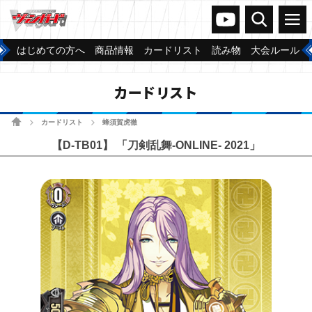
ヴァンガードch
検索
メニュー
はじめての方へ
商品情報
カードリスト
読み物
大会ルール
カードリスト
ホーム
カードリスト
蜂須賀虎徹
>
>
【D-TB01】 「刀剣乱舞-ONLINE- 2021」