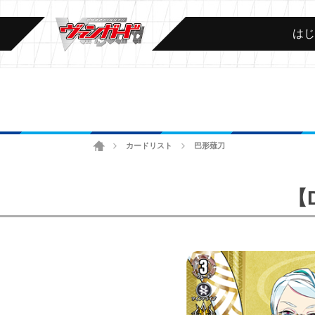
は
ホーム
カードリスト
巴形薙刀
>
>
【D