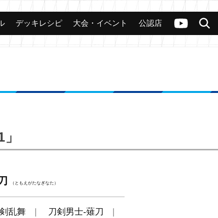
ル
デッキレシピ
大会・イベント
公認店
カード
大会
公認店舗
その他
ヴァンガードch
検索
21」
刀
（ともえがたなぎなた）
剣乱舞
刀剣男士-薙刀