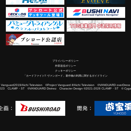
プライバシーポリシー
外部送信ポリシー
クッキーポリシー
「カードファイト!! ヴァンガード」著作物の利用に関するガイドライン
2019/Aichi Television ©Project Vanguard if/Aichi Television ©VANGUARD overDress
023 CLAMP・ST ©VANGUARD Divinez Character Design ©2021-2026 CLAMP・ST © Cygam