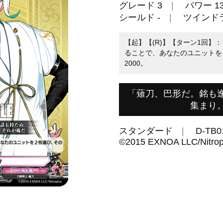
グレード 3
パワー 13
シールド -
ツインド
【起】【(R)】【ターン1回】：
ることで、あなたのユニットを
2000。
「薙刀、巴形だ。銘も
集まり
スタンダード
D-TB0
©︎2015 EXNOA LLC/Nitrop