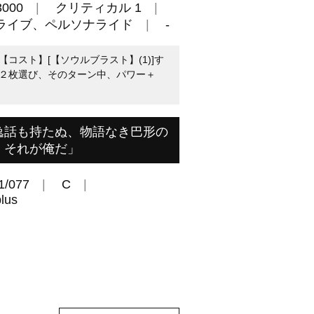
000
クリティカル 1
ライブ、ペルソナライド
-
【コスト】[【ソウルブラスト】(1)]す
２枚選び、そのターン中、パワー＋
逸話も持たぬ、物語なき巴形の
。それが俺だ」
1/077
C
lus