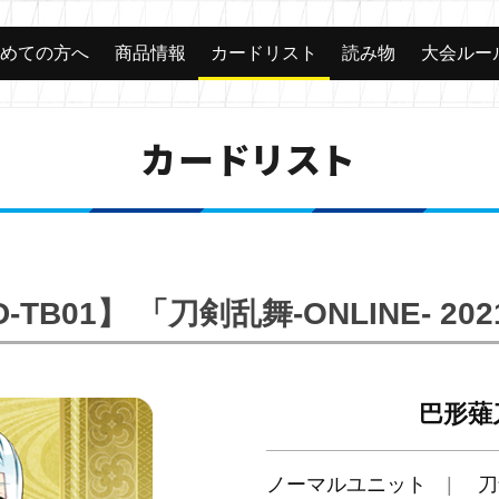
じめての方へ
商品情報
カードリスト
読み物
大会ルー
カードリスト
-TB01】 「刀剣乱舞-ONLINE- 20
巴形薙
ノーマルユニット
刀