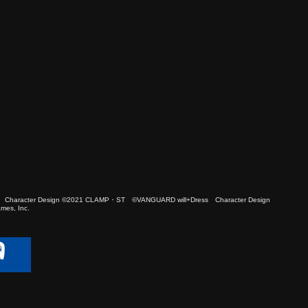
 Character Design ©2021 CLAMP・ST ©VANGUARD will+Dress Character Design
es, Inc.