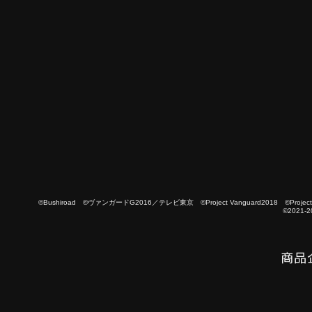
©Bushiroad ©ヴァンガードG2016／テレビ東京 ©Project Vanguard2018 ©Project Vanguard
©2021-2