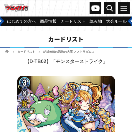
ヴァンガードch
検索
メニュー
はじめての方へ
商品情報
カードリスト
読み物
大会ルール
カードリスト
ホーム
カードリスト
絶対無敵の恐怖の大王 ノストラダムス
>
>
【D-TB02】「モンスターストライク」