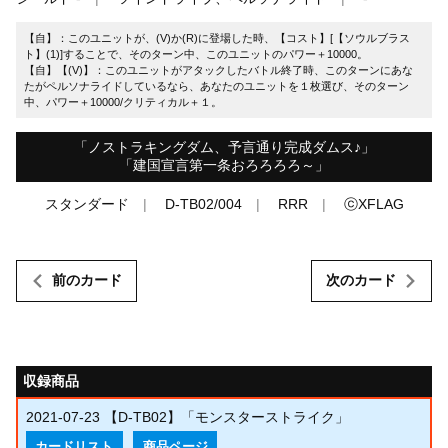
【自】：このユニットが、(V)か(R)に登場した時、【コスト】[【ソウルブラス
ト】(1)]することで、そのターン中、このユニットのパワー＋10000。
【自】【(V)】：このユニットがアタックしたバトル終了時、このターンにあな
たがペルソナライドしているなら、あなたのユニットを１枚選び、そのターン
中、パワー＋10000/クリティカル＋１。
「ノストラキングダム、予言通り完成ダムス♪」
「建国宣言第一条おろろろろ～」
スタンダード
D-TB02/004
RRR
ⓒXFLAG
前のカード
次のカード
収録商品
2021-07-23
【D-TB02】「モンスターストライク」
カードリスト
商品ページ