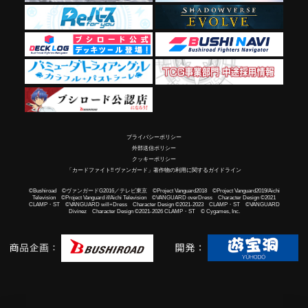
プライバシーポリシー
外部送信ポリシー
クッキーポリシー
「カードファイト!! ヴァンガード」著作物の利用に関するガイドライン
©Bushiroad ©ヴァンガードG2016／テレビ東京 ©Project Vanguard2018 ©Project Vanguard2019/Aichi
Television ©Project Vanguard if/Aichi Television ©VANGUARD overDress Character Design ©2021
CLAMP・ST ©VANGUARD will+Dress Character Design ©2021-2023 CLAMP・ST ©VANGUARD
Divinez Character Design ©2021-2026 CLAMP・ST © Cygames, Inc.