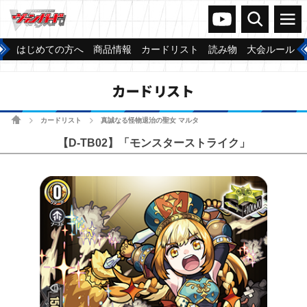
ヴァンガードch
検索
メニュー
はじめての方へ
商品情報
カードリスト
読み物
大会ルール
カードリスト
ホーム
カードリスト
真誠なる怪物退治の聖女 マルタ
>
>
【D-TB02】「モンスターストライク」