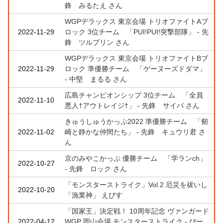
鋒 みるたえ さん
WGPデラックス 東京会場 トリオファイトAブ
2022-11-29
ロック 3位チーム 「PUI!PUI!突撃部隊」 - 先
鋒 ツルプリン さん
WGPデラックス 東京会場 トリオファイトBブ
2022-11-29
ロック 準優勝チーム 「ゲーヌーズドダマ」
- 中堅 まるる さん
広島チャンピオンシップ 3位チーム 「全員
2022-11-10
悪人†アウトレイジ†」 - 先鋒 サイバ さん
きゅうしゅうかっぷ2022 準優勝チーム 「剱
2022-11-02
崎と静かな仲間たち」 - 先鋒 キュウリ君 さ
ん
京のみやこかっぷ 優勝チーム 「学ランch」
2022-10-27
- 先鋒 ロック さん
「モンスターストライク」Vol.2 厄災を祓いし
2022-10-20
「漁業神」 えびす
「国家王」決定戦！ 10周年記念 ヴァンガード
2022-04-12
WGP 岡山会場 モンスターストライク - ぴー