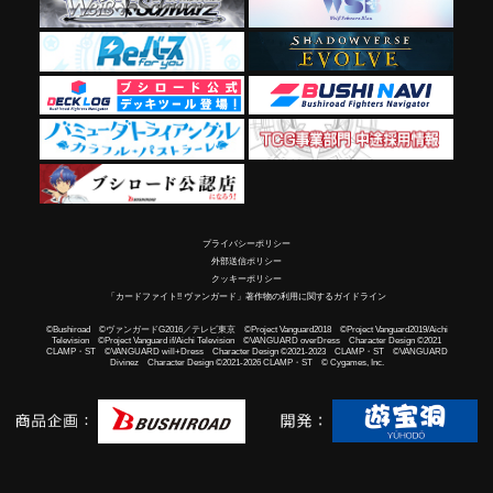
プライバシーポリシー
外部送信ポリシー
クッキーポリシー
「カードファイト!! ヴァンガード」著作物の利用に関するガイドライン
©Bushiroad ©ヴァンガードG2016／テレビ東京 ©Project Vanguard2018 ©Project Vanguard2019/Aichi
Television ©Project Vanguard if/Aichi Television ©VANGUARD overDress Character Design ©2021
CLAMP・ST ©VANGUARD will+Dress Character Design ©2021-2023 CLAMP・ST ©VANGUARD
Divinez Character Design ©2021-2026 CLAMP・ST © Cygames, Inc.