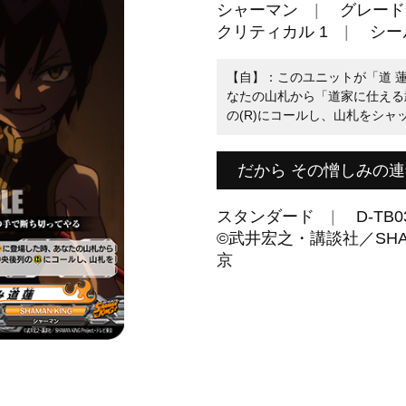
シャーマン
グレード 
クリティカル 1
シール
【自】：このユニットが「道 蓮
なたの山札から「道家に仕える
の(R)にコールし、山札をシャ
だから その憎しみの
スタンダード
D-TB0
©武井宏之・講談社／SHAMAN
京