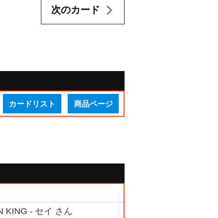
次のカード
カードリスト
商品ページ
ING - セイ さん