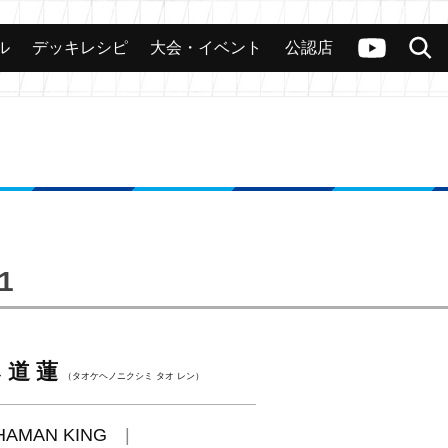
ル
デッキレシピ
大会・イベント
公認店
カード
大会
公認店舗
その他
ヴァンガードch
検索
1
道 蓮
（タオケヘノニクシミ タオ レン）
HAMAN KING