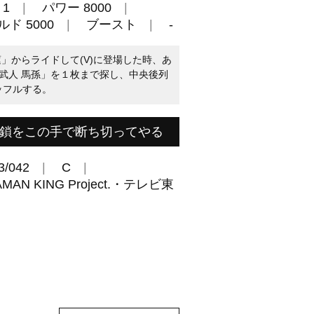
1
パワー 8000
ド 5000
ブースト
-
」からライドして(V)に登場した時、あ
武人 馬孫」を１枚まで探し、中央後列
ッフルする。
連鎖をこの手で断ち切ってやる
3/042
C
 KING Project.・テレビ東