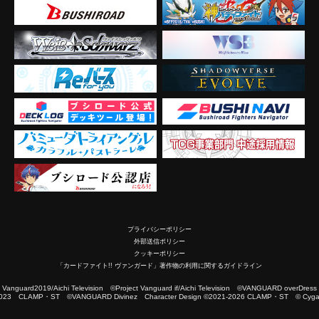
プライバシーポリシー
外部送信ポリシー
クッキーポリシー
「カードファイト!! ヴァンガード」著作物の利用に関するガイドライン
2019/Aichi Television ©Project Vanguard if/Aichi Television ©VANGUARD overDress
023 CLAMP・ST ©VANGUARD Divinez Character Design ©2021-2026 CLAMP・ST © Cygam