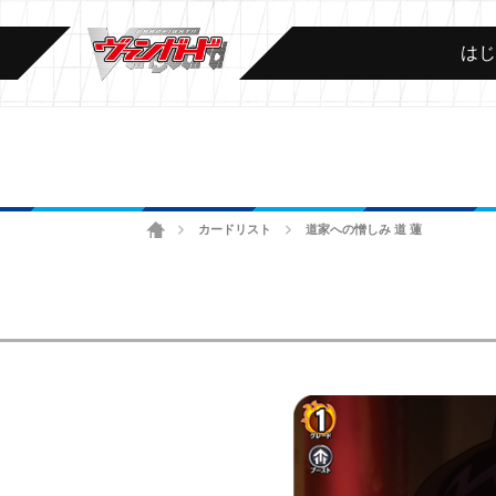
は
ホーム
カードリスト
道家への憎しみ 道 蓮
>
>