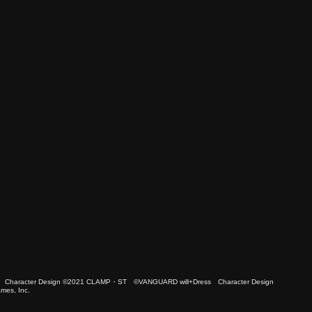
 Character Design ©2021 CLAMP・ST ©VANGUARD will+Dress Character Design
es, Inc.