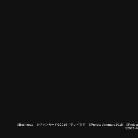
©Bushiroad ©ヴァンガードG2016／テレビ東京 ©Project Vanguard2018 ©Project Vanguard
©2021-2