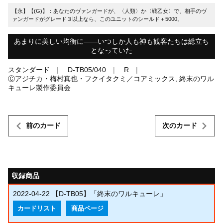
【永】【(G)】：あなたのヴァンガードが、〈人類〉か〈戦乙女〉で、相手のヴ
ァンガードがグレード３以上なら、このユニットのシールド＋5000。
あまりに美しい均衡に――いつしか人も神も観客たちは総立ち
となっていた
スタンダード
D-TB05/040
R
Ⓒアジチカ・梅村真也・フクイタクミ／コアミックス, 終末のワル
キューレ製作委員会
前のカード
次のカード
収録商品
2022-04-22
【D-TB05】「終末のワルキューレ」
カードリスト
商品ページ