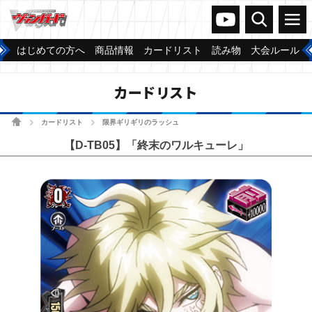
ヴァンガードch
検索
メニュー
はじめての方へ
商品情報
カードリスト
読み物
大会ルール
カードリスト
ホーム
カードリスト
限界ギリギリのラッシュ
>
>
【D-TB05】「終末のワルキューレ」