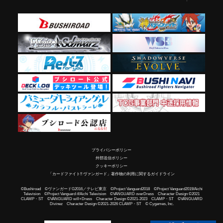
プライバシーポリシー
外部送信ポリシー
クッキーポリシー
「カードファイト!! ヴァンガード」著作物の利用に関するガイドライン
©Bushiroad ©ヴァンガードG2016／テレビ東京 ©Project Vanguard2018 ©Project Vanguard2019/Aichi
Television ©Project Vanguard if/Aichi Television ©VANGUARD overDress Character Design ©2021
CLAMP・ST ©VANGUARD will+Dress Character Design ©2021-2023 CLAMP・ST ©VANGUARD
Divinez Character Design ©2021-2026 CLAMP・ST © Cygames, Inc.