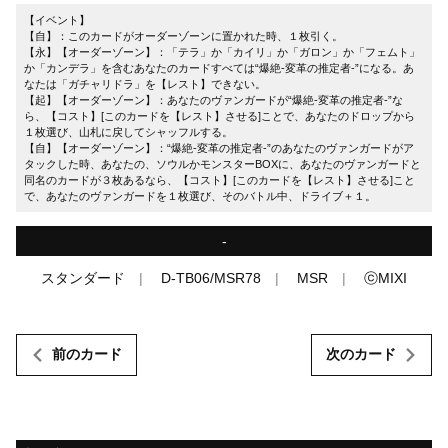
【イベント】
【自】：このカードがオーダーゾーンに置かれた時、１枚引く。
【永】【オーダーゾーン】：「テラ」か「カイリ」か「ガロン」か「フェムト」
か「カンデラ」を含むあなたのカードすべては“爆絶-変革の推定者-”になる。あ
なたは「ガチャリドラ」を【レスト】できない。
【起】【オーダーゾーン】：あなたのヴァンガードが“爆絶-変革の推定者-”な
ら、【コスト】[このカードを【レスト】させる]ことで、あなたのドロップから
１枚選び、山札に戻してシャッフルする。
【自】【オーダーゾーン】：“爆絶-変革の推定者-”のあなたのヴァンガードがア
タックした時、あなたの、ソウルかモンスターBOXに、あなたのヴァンガードと
同名のカードが３枚あるなら、【コスト】[このカードを【レスト】させる]こと
で、あなたのヴァンガードを１枚選び、そのバトル中、ドライブ＋１。
-
スタンダード
D-TB06/MSR78
MSR
ⓒMIXI
前のカード
次のカード