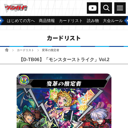
ヴァンガードch
検索
メニュー
はじめての方へ
商品情報
カードリスト
読み物
大会ルール
カードリスト
ホーム
カードリスト
変革の推定者
>
>
【D-TB06】「モンスターストライク」Vol.2