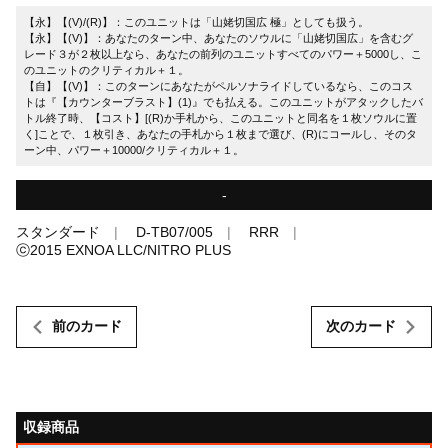
【永】【(V)/(R)】：このユニットは「山姥切国広 極」としても扱う。
【永】【(V)】：あなたのターン中、あなたのソウルに「山姥切国広」を含むグ
レード３が２枚以上なら、あなたの前列のユニットすべてのパワー＋5000し、こ
のユニットのクリティカル＋１。
【自】【(V)】：このターンにあなたがペルソナライドしているなら、このコス
トは『【カウンターブラスト】(1)』でも払える。このユニットがアタックしたバ
トル終了時、【コスト】[(R)か手札から、このユニットと同名を１枚ソウルに置
く]ことで、１枚引き、あなたの手札から１枚まで選び、(R)にコールし、そのタ
ーン中、パワー＋10000/クリティカル＋１。
-
スタンダード
D-TB07/005
RRR
ⓒ2015 EXNOA LLC/NITRO PLUS
前のカード
次のカード
収録商品