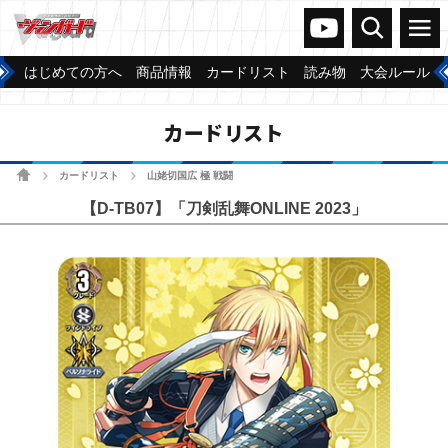
ヴァンガードch
検索
メニュー
はじめての方へ
商品情報
カードリスト
読み物
大会ルール
カードリスト
ホーム
カードリスト
山姥切国広 極 戦闘
>
>
【D-TB07】「刀剣乱舞ONLINE 2023」