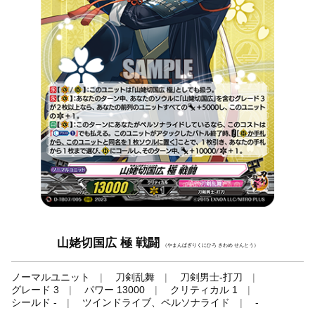
山姥切国広 極 戦闘
（やまんばぎりくにひろ きわめ せんとう）
ノーマルユニット
刀剣乱舞
刀剣男士-打刀
グレード 3
パワー 13000
クリティカル 1
シールド -
ツインドライブ、ペルソナライド
-