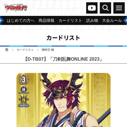
ヴァンガードch
検索
メニュー
はじめての方へ
商品情報
カードリスト
読み物
大会ルール
カードリスト
ホーム
カードリスト
蜻蛉切 極
>
>
【D-TB07】「刀剣乱舞ONLINE 2023」