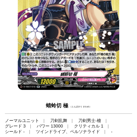
蜻蛉切 極
（とんぼきり きわめ）
ノーマルユニット
刀剣乱舞
刀剣男士-槍
グレード 3
パワー 13000
クリティカル 1
シールド -
ツインドライブ、ペルソナライド
-