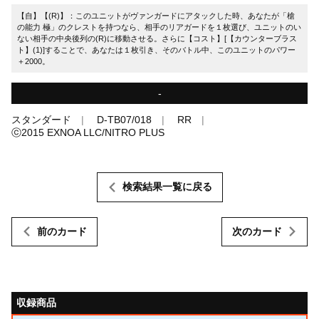
【自】【(R)】：このユニットがヴァンガードにアタックした時、あなたが「槍
の能力 極」のクレストを持つなら、相手のリアガードを１枚選び、ユニットのい
ない相手の中央後列の(R)に移動させる。さらに【コスト】[【カウンターブラス
ト】(1)]することで、あなたは１枚引き、そのバトル中、このユニットのパワー
＋2000。
-
スタンダード
D-TB07/018
RR
ⓒ2015 EXNOA LLC/NITRO PLUS
検索結果一覧に戻る
前のカード
次のカード
収録商品