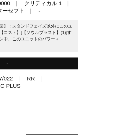
000
クリティカル 1
ターセプト
-
1回】：スタンドフェイズ以外にこのユ
コスト】[【ソウルブラスト】(1)]す
ン中、このユニットのパワー＋
-
7/022
RR
TRO PLUS