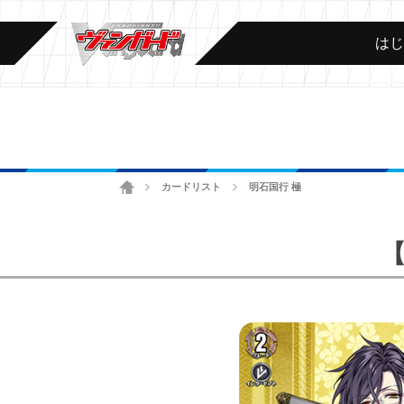
は
ホーム
カードリスト
明石国行 極
>
>
【