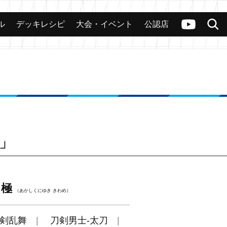
ル
デッキレシピ
大会・イベント
公認店
カード
大会
公認店舗
その他
ヴァンガードch
検索
3」
 極
（あかしくにゆき きわめ）
剣乱舞
刀剣男士-太刀