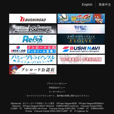
English
简体中文
プライバシーポリシー
外部送信ポリシー
クッキーポリシー
「カードファイト!! ヴァンガード」著作物の利用に関するガイドライン
©Bushiroad ©ヴァンガードG2016／テレビ東京 ©Project Vanguard2018 ©Project Vanguard2019/Aichi
Television ©Project Vanguard if/Aichi Television ©VANGUARD overDress Character Design ©2021
CLAMP・ST ©VANGUARD will+Dress Character Design ©2021-2023 CLAMP・ST ©VANGUARD
Divinez Character Design ©2021-2026 CLAMP・ST © Cygames, Inc.