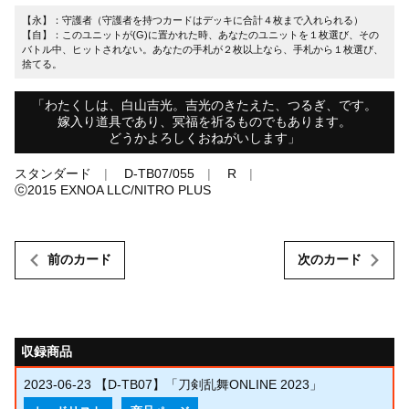
【永】：守護者（守護者を持つカードはデッキに合計４枚まで入れられる）
【自】：このユニットが(G)に置かれた時、あなたのユニットを１枚選び、その
バトル中、ヒットされない。あなたの手札が２枚以上なら、手札から１枚選び、
捨てる。
「わたくしは、白山吉光。吉光のきたえた、つるぎ、です。
嫁入り道具であり、冥福を祈るものでもあります。
どうかよろしくおねがいします」
スタンダード
D-TB07/055
R
ⓒ2015 EXNOA LLC/NITRO PLUS
前のカード
次のカード
収録商品
2023-06-23
【D-TB07】「刀剣乱舞ONLINE 2023」