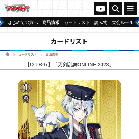
ヴァンガードch
検索
メニュー
はじめての方へ
商品情報
カードリスト
読み物
大会ルール
カードリスト
ホーム
カードリスト
白山吉光
>
>
【D-TB07】「刀剣乱舞ONLINE 2023」