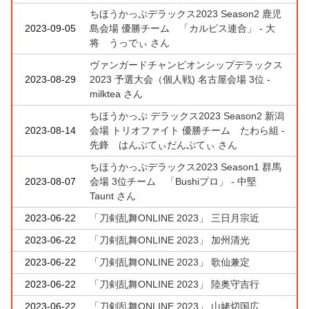
ちほうかっぷデラックス2023 Season2 鹿児
2023-09-05
島会場 優勝チーム 「カルピス連合」 - 大
将 うっでぃ さん
ヴァンガードチャンピオンシップデラックス
2023-08-29
2023 予選大会（個人戦) 名古屋会場 3位 -
milktea さん
ちほうかっぷ デラックス2023 Season2 新潟
2023-08-14
会場 トリオファイト 優勝チーム たわら組 -
先鋒 はんぷてぃだんぷてぃ さん
ちほうかっぷデラックス2023 Season1 群馬
2023-08-07
会場 3位チーム 「Bushiプロ」 - 中堅
Taunt さん
2023-06-22
「刀剣乱舞ONLINE 2023」 三日月宗近
2023-06-22
「刀剣乱舞ONLINE 2023」 加州清光
2023-06-22
「刀剣乱舞ONLINE 2023」 歌仙兼定
2023-06-22
「刀剣乱舞ONLINE 2023」 陸奥守吉行
2023-06-22
「刀剣乱舞ONLINE 2023」 山姥切国広