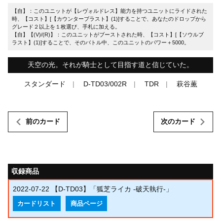
【自】：このユニットが【レヴォルドレス】能力を持つユニットにライドされた
時、【コスト】[【カウンターブラスト】(1)]することで、あなたのドロップから
グレード２以上を１枚選び、手札に加える。
【自】【(V)/(R)】：このユニットがブーストされた時、【コスト】[【ソウルブ
ラスト】(1)]することで、そのバトル中、このユニットのパワー＋5000。
天空の光。それが騎士として目指す道と信じていた。
スタンダード
D-TD03/002R
TDR
萩谷薫
前のカード
次のカード
収録商品
2022-07-22
【D-TD03】「狐芝ライカ -破天執行-」
カードリスト
商品ページ