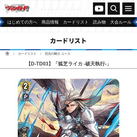
ヴァンガードch
検索
メニュー
はじめての方へ
商品情報
カードリスト
読み物
大会ルール
カードリスト
ホーム
カードリスト
烈光の騎士 ユース
>
>
【D-TD03】「狐芝ライカ -破天執行-」