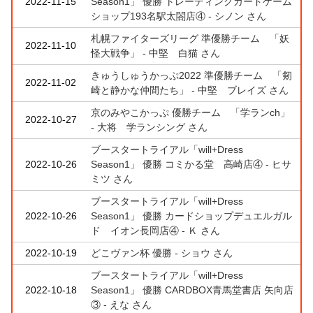
2022-11-15
Season1」 優勝 トレーディングカードゲーム
ショップ193名駅太閤店④ - シノン さん
札幌ファイターズリーグ 準優勝チーム 「妖
2022-11-10
怪大戦争」 - 中堅 白猫 さん
きゅうしゅうかっぷ2022 準優勝チーム 「剱
2022-11-02
崎と静かな仲間たち」 - 中堅 ブレイズ さん
京のみやこかっぷ 優勝チーム 「学ランch」
2022-10-27
- 大将 学ランシング さん
ブースタートライアル「will+Dress
2022-10-26
Season1」 優勝 コミかる堂 高崎店④ - ヒサ
ミツ さん
ブースタートライアル「will+Dress
2022-10-26
Season1」 優勝 カードショップデュエルガル
ド イオン長岡店④ - Ｋ さん
2022-10-19
どこヴァン杯 優勝 - ショウ さん
ブースタートライアル「will+Dress
2022-10-18
Season1」 優勝 CARDBOX青馬堂書店 矢向店
③ - えな さん