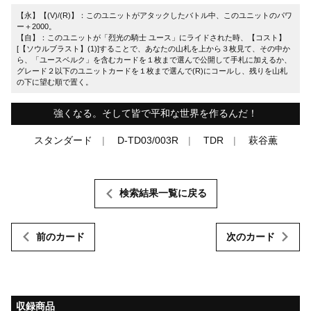
【永】【(V)/(R)】：このユニットがアタックしたバトル中、このユニットのパワ
ー＋2000。
【自】：このユニットが「烈光の騎士 ユース」にライドされた時、【コスト】
[【ソウルブラスト】(1)]することで、あなたの山札を上から３枚見て、その中か
ら、「ユースベルク」を含むカードを１枚まで選んで公開して手札に加えるか、
グレード２以下のユニットカードを１枚まで選んで(R)にコールし、残りを山札
の下に望む順で置く。
強くなる。そして皆で平和な世界を作るんだ！
スタンダード
D-TD03/003R
TDR
萩谷薫
検索結果一覧に戻る
前のカード
次のカード
収録商品