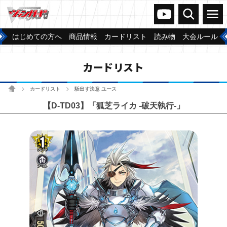
ヴァンガードch
検索
メニュー
はじめての方へ
商品情報
カードリスト
読み物
大会ルール
カードリスト
ホーム
カードリスト
駈出す決意 ユース
>
>
【D-TD03】「狐芝ライカ -破天執行-」