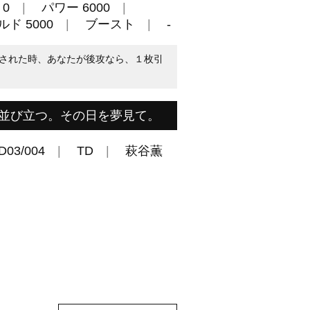
0
パワー 6000
ド 5000
ブースト
-
された時、あなたが後攻なら、１枚引
並び立つ。その日を夢見て。
D03/004
TD
萩谷薫