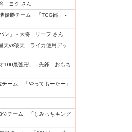
将 ヨク さん
 準優勝チーム 「TCG部」 -
パン」 - 大将 リーフ さん
#11 星天vs破天 ライカ使用デッ
オ100最強卍」 - 先鋒 おもち
ク 3位チーム 「やってもーたー」
ック 3位チーム 「しみっちキング