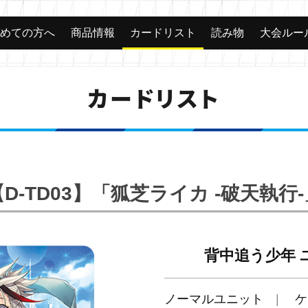
じめての方へ
商品情報
カードリスト
読み物
大会ルー
カードリスト
【D-TD03】「狐芝ライカ -破天執行-
背中追う少年 
ノーマルユニット
ケ