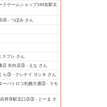
グカードゲームショップ193名駅太
店④ - つぼみ さん
 ミスフレ さん
堂書店 矢向店③ - えな さん
さくら③ - クレナイ ヨシキ さん
センターバトロコ札幌大通③ - ラモ
nter吉祥寺駅北口店③ - とーま さ