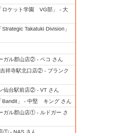
ロケット学園 VG部」 - 大
 Takatuki Division」
シーガル郡山店② - ペコ さん
nter吉祥寺駅北口店② - ブランク
ン仙台駅前店② - VT さん
ndit」 - 中堅 キング さん
シーガル郡山店① - ルドガー さ
① - NAS さん