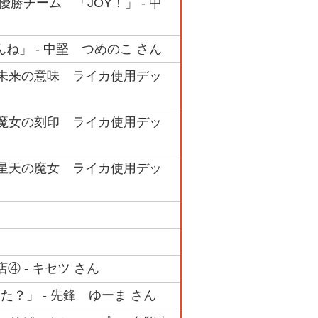
準優勝チーム 「JOY！」 - 中
ね」 - 中堅 つめのこ さん
 #11 未来の意味 ライカ使用デッ
 #08 魔女の刻印 ライカ使用デッ
 #02 星天の魔女 ライカ使用デッ
店④ - キセツ さん
？」 - 先鋒 ゆーま さん