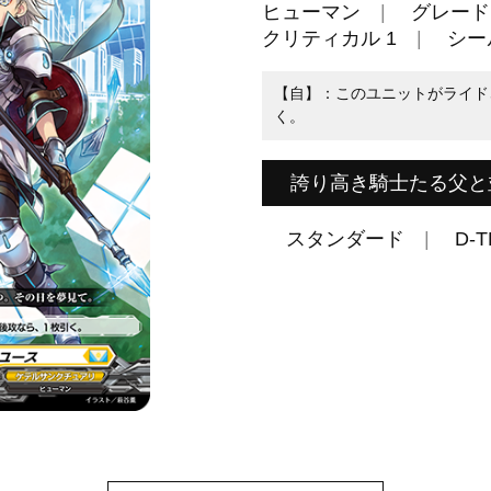
ヒューマン
グレード 
クリティカル 1
シール
【自】：このユニットがライド
く。
誇り高き騎士たる父と
スタンダード
D-T