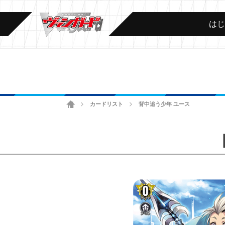
は
ホーム
カードリスト
背中追う少年 ユース
>
>