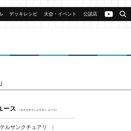
ル
デッキレシピ
大会・イベント
公認店
カード
大会
公認店舗
その他
ヴァンガードch
検索
」
ユース
（セナカオウショウネン ユース）
テルサンクチュアリ