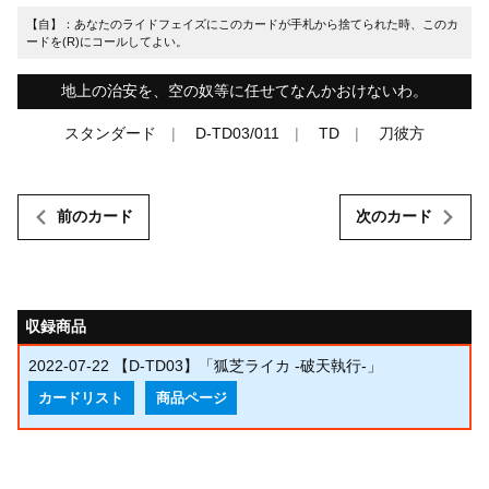
【自】：あなたのライドフェイズにこのカードが手札から捨てられた時、このカ
ードを(R)にコールしてよい。
地上の治安を、空の奴等に任せてなんかおけないわ。
スタンダード
D-TD03/011
TD
刀彼方
前のカード
次のカード
収録商品
2022-07-22
【D-TD03】「狐芝ライカ -破天執行-」
カードリスト
商品ページ