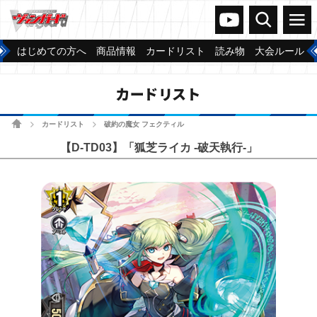
ヴァンガードch
検索
メニュー
はじめての方へ
商品情報
カードリスト
読み物
大会ルール
カードリスト
ホーム
カードリスト
破約の魔女 フェクティル
>
>
【D-TD03】「狐芝ライカ -破天執行-」