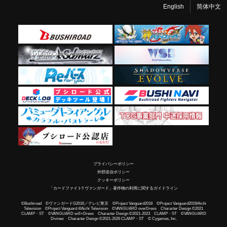
English
简体中文
プライバシーポリシー
外部送信ポリシー
クッキーポリシー
「カードファイト!! ヴァンガード」著作物の利用に関するガイドライン
©Bushiroad ©ヴァンガードG2016／テレビ東京 ©Project Vanguard2018 ©Project Vanguard2019/Aichi
Television ©Project Vanguard if/Aichi Television ©VANGUARD overDress Character Design ©2021
CLAMP・ST ©VANGUARD will+Dress Character Design ©2021-2023 CLAMP・ST ©VANGUARD
Divinez Character Design ©2021-2026 CLAMP・ST © Cygames, Inc.