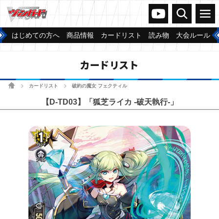
ヴァンガードch
検索
メニュー
はじめての方へ
商品情報
カードリスト
読み物
大会ルール
カードリスト
ホーム
カードリスト
破約の魔女 フェクティル
>
>
【D-TD03】「狐芝ライカ -破天執行-」