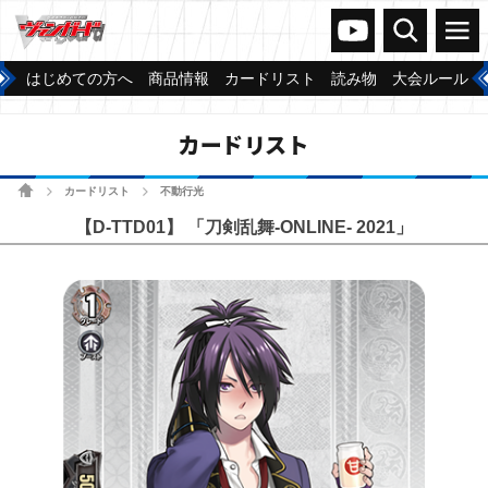
ヴァンガードch
検索
メニュー
はじめての方へ
商品情報
カードリスト
読み物
大会ルール
カードリスト
ホーム
カードリスト
不動行光
>
>
【D-TTD01】 「刀剣乱舞-ONLINE- 2021」