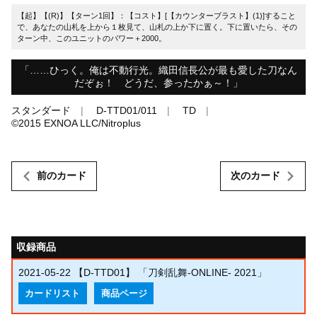
【起】【(R)】【ターン1回】：【コスト】[【カウンターブラスト】(1)]すること
で、あなたの山札を上から１枚見て、山札の上か下に置く。下に置いたら、その
ターン中、このユニットのパワー＋2000。
「……ひっく。俺は不動行光。織田信長公が最も愛した刀なん
だぞぉ！ どうだ、参ったかぁ～！」
スタンダード
D-TTD01/011
TD
©︎2015 EXNOA LLC/Nitroplus
前のカード
次のカード
収録商品
2021-05-22
【D-TTD01】 「刀剣乱舞-ONLINE- 2021」
カードリスト
商品ページ