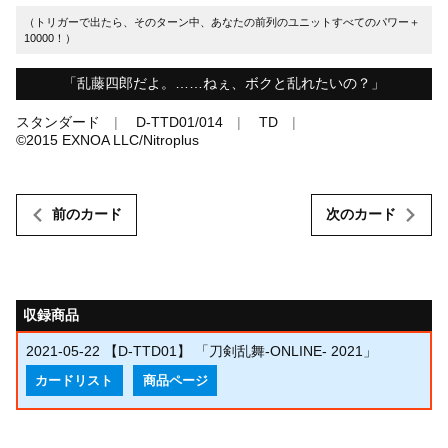
（トリガーで出たら、そのターン中、あなたの前列のユニットすべてのパワー＋
10000！）
「乱藤四郎だよ。……ねぇ、ボクと乱れたいの？」
スタンダード
D-TTD01/014
TD
©︎2015 EXNOA LLC/Nitroplus
前のカード
次のカード
収録商品
2021-05-22
【D-TTD01】 「刀剣乱舞-ONLINE- 2021」
カードリスト
商品ページ