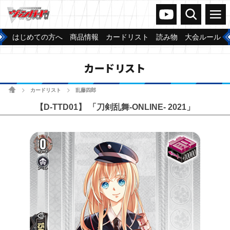
ヴァンガードch
検索
メニュー
はじめての方へ
商品情報
カードリスト
読み物
大会ルール
カードリスト
ホーム
カードリスト
乱藤四郎
>
>
【D-TTD01】 「刀剣乱舞-ONLINE- 2021」