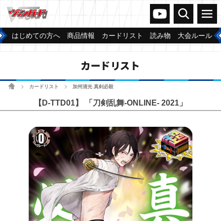
ヴァンガードch
検索
メニュー
はじめての方へ
商品情報
カードリスト
読み物
大会ルール
カードリスト
ホーム
カードリスト
加州清光 真剣必殺
>
>
【D-TTD01】 「刀剣乱舞-ONLINE- 2021」