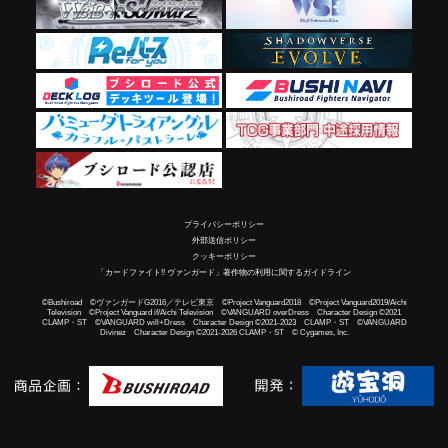
プライバシーポリシー
外部送信ポリシー
クッキーポリシー
「カードファイト!! ヴァンガード」著作物の利用に関するガイドライン
©Bushiroad ©ヴァンガードG2016／テレビ東京 ©Project Vanguard2018 ©Project Vanguard2019/Aichi
Television ©Project Vanguard if/Aichi Television ©VANGUARD overDress Character Design ©2021
CLAMP・ST ©VANGUARD will+Dress Character Design ©2021-2023 CLAMP・ST ©VANGUARD
Divinez Character Design ©2021-2026 CLAMP・ST © Cygames, Inc.