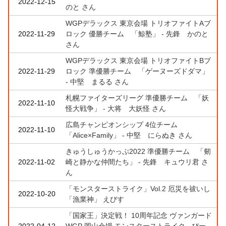
2022-12-15
のと さん
WGPデラックス 東京会場 トリオファイトAブ
2022-11-29
ロック 優勝チーム 「鯨塾」 - 先鋒 かのと
さん
WGPデラックス 東京会場 トリオファイトBブ
2022-11-29
ロック 準優勝チーム 「ゲーヌーズドダマ」
- 中堅 まるる さん
札幌ファイターズリーグ 準優勝チーム 「妖
2022-11-10
怪大戦争」 - 大将 大妖怪 さん
広島チャンピオンシップ 4位チーム
2022-11-10
「Alice×Family」 - 中堅 にらぬき さん
きゅうしゅうかっぷ2022 準優勝チーム 「剱
2022-11-02
崎と静かな仲間たち」 - 先鋒 キュウリ君 さ
ん
「モンスターストライク」Vol.2 厄災を祓いし
2022-10-20
「漁業神」 えびす
「国家王」決定戦！ 10周年記念 ヴァンガード