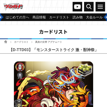
ヴァンガードch
検索
メニュー
はじめての方へ
商品情報
カードリスト
読み物
大会ルール
カードリスト
ホーム
カードリスト
真炎の女神 アグナムート
>
>
【D-TTD03】「モンスターストライク 激・獣神祭」