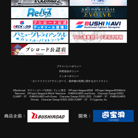
プライバシーポリシー
外部送信ポリシー
クッキーポリシー
「カードファイト!! ヴァンガード」著作物の利用に関するガイドライン
©Bushiroad ©ヴァンガードG2016／テレビ東京 ©Project Vanguard2018 ©Project Vanguard2019/Aichi
Television ©Project Vanguard if/Aichi Television ©VANGUARD overDress Character Design ©2021
CLAMP・ST ©VANGUARD will+Dress Character Design ©2021-2023 CLAMP・ST ©VANGUARD
Divinez Character Design ©2021-2026 CLAMP・ST © Cygames, Inc.