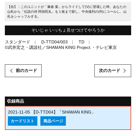
【自】：このユニットが「麻倉 葉」からライドして(V)に登場した時、あなたの
山札から「伝説の侍 阿弥陀丸」を１枚まで探し、中央後列の(R)にコールし、山
札をシャッフルする。
そいじゃ いっちょ見せつけてやろうか
スタンダード
D-TTD04/003
TD
©武井宏之・講談社／SHAMAN KING Project.・テレビ東京
前のカード
次のカード
収録商品
2021-11-05
【D-TTD04】「SHAMAN KING」
カードリスト
商品ページ