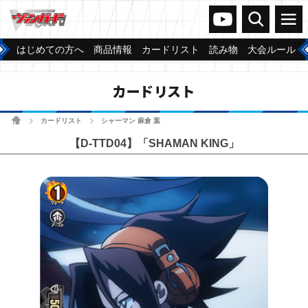
ヴァンガードch
検索
メニュー
はじめての方へ
商品情報
カードリスト
読み物
大会ルール
カードリスト
ホーム
カードリスト
シャーマン 麻倉 葉
>
>
【D-TTD04】「SHAMAN KING」