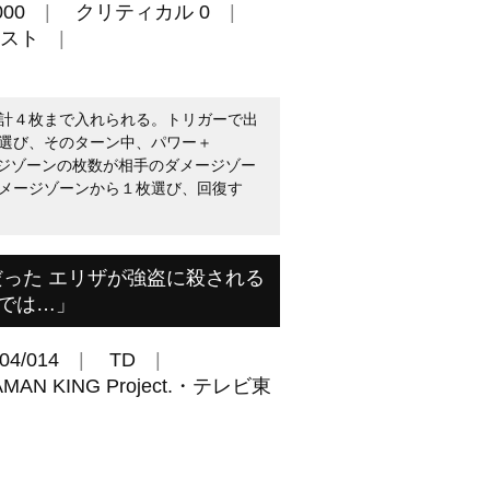
00
クリティカル 0
スト
計４枚まで入れられる。トリガーで出
選び、そのターン中、パワー＋
ージゾーンの枚数が相手のダメージゾー
メージゾーンから１枚選び、回復す
った エリザが強盗に殺される
では…」
04/014
TD
 KING Project.・テレビ東