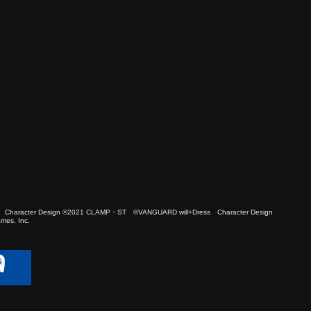
 Character Design ©2021 CLAMP・ST ©VANGUARD will+Dress Character Design
es, Inc.