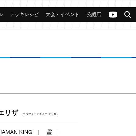
ル
デッキレシピ
大会・イベント
公認店
カード
大会
公認店舗
その他
ヴァンガードch
検索
エリザ
（コウフクナオモイデ エリザ）
HAMAN KING
霊