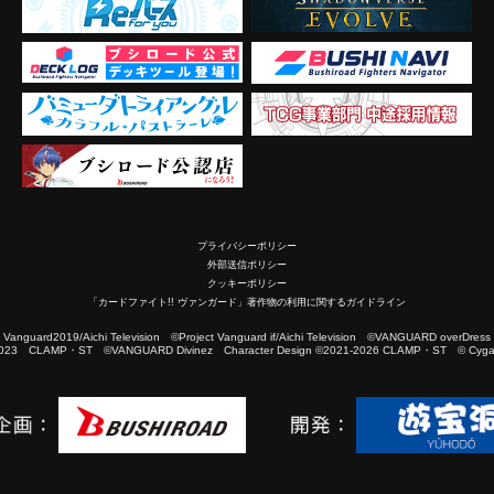
プライバシーポリシー
外部送信ポリシー
クッキーポリシー
「カードファイト!! ヴァンガード」著作物の利用に関するガイドライン
2019/Aichi Television ©Project Vanguard if/Aichi Television ©VANGUARD overDress
023 CLAMP・ST ©VANGUARD Divinez Character Design ©2021-2026 CLAMP・ST © Cygam