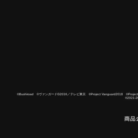
©Bushiroad ©ヴァンガードG2016／テレビ東京 ©Project Vanguard2018 ©Project Vanguard
©2021-2