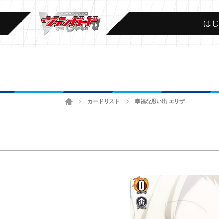
は
ホーム
カードリスト
幸福な思い出 エリザ
>
>