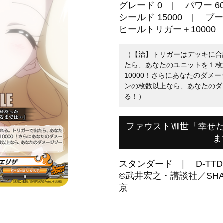
グレード 0
パワー 60
シールド 15000
ブー
ヒールトリガー＋10000
（【治】トリガーはデッキに合
たら、あなたのユニットを１枚
10000！さらにあなたのダメ
ンの枚数以上なら、あなたのダ
る！）
ファウストⅧ世「幸せだ
ま
スタンダード
D-TTD
©武井宏之・講談社／SHAMAN
京