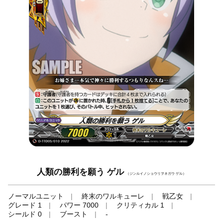
人類の勝利を願う ゲル
（ジンルイノショウリヲネガウ ゲル）
ノーマルユニット
終末のワルキューレ
戦乙女
グレード 1
パワー 7000
クリティカル 1
シールド 0
ブースト
-