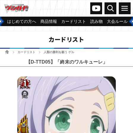
ヴァンガードch
検索
メニュー
はじめての方へ
商品情報
カードリスト
読み物
大会ルール
カードリスト
ホーム
カードリスト
人類の勝利を願う ゲル
>
>
【D-TTD05】「終末のワルキューレ」