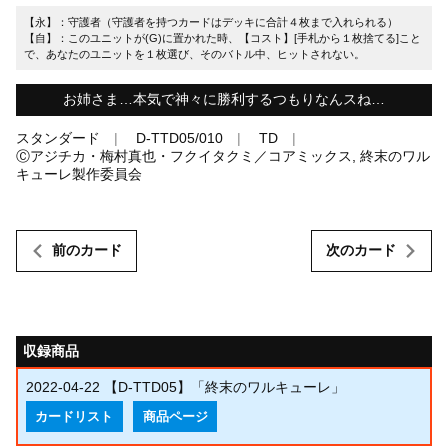
【永】：守護者（守護者を持つカードはデッキに合計４枚まで入れられる）
【自】：このユニットが(G)に置かれた時、【コスト】[手札から１枚捨てる]こと
で、あなたのユニットを１枚選び、そのバトル中、ヒットされない。
お姉さま…本気で神々に勝利するつもりなんスね…
スタンダード
D-TTD05/010
TD
Ⓒアジチカ・梅村真也・フクイタクミ／コアミックス, 終末のワル
キューレ製作委員会
前のカード
次のカード
収録商品
2022-04-22
【D-TTD05】「終末のワルキューレ」
カードリスト
商品ページ