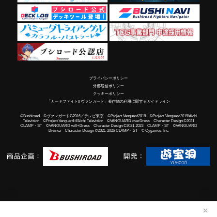
プライバシーポリシー
外部送信ポリシー
クッキーポリシー
「カードファイト!! ヴァンガード」著作物の利用に関するガイドライン
©Bushiroad ©ヴァンガードG2016／テレビ東京 ©Project Vanguard2018 ©Project Vanguard2019/Aichi
Television ©Project Vanguard if/Aichi Television ©VANGUARD overDress Character Design ©2021
CLAMP・ST ©VANGUARD will+Dress Character Design ©2021-2023 CLAMP・ST ©VANGUARD
Divinez Character Design ©2021-2026 CLAMP・ST © Cygames, Inc.
✕