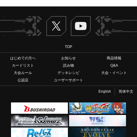
Twitter
ヴァンガードch
TOP
はじめての方へ
お知らせ
商品情報
カードリスト
読み物
Q&A
大会ルール
デッキレシピ
大会・イベント
公認店
ユーザーサポート
English
简体中文