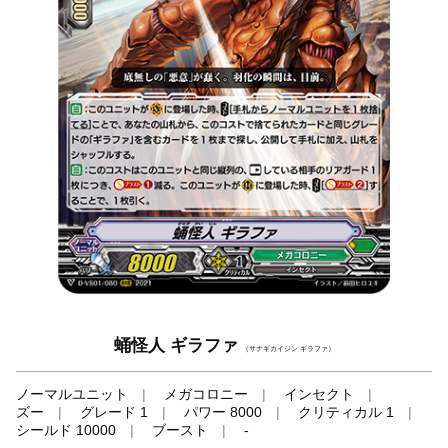
蛹怪人 ギラファ
（サナギカイジン ギラファ）
ノーマルユニット
メガコロニー
インセクト
ズー
グレード 1
パワー 8000
クリティカル 1
シールド 10000
ブースト
-