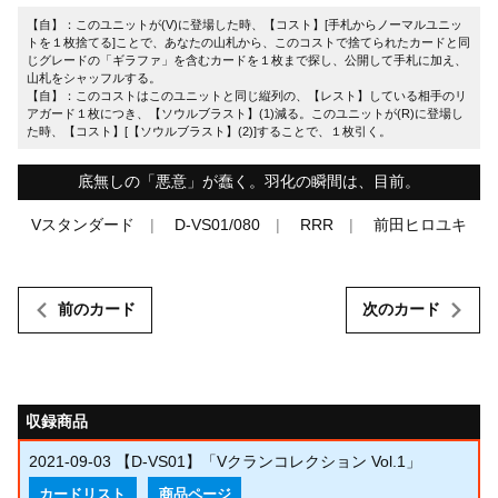
【自】：このユニットが(V)に登場した時、【コスト】[手札からノーマルユニッ
トを１枚捨てる]ことで、あなたの山札から、このコストで捨てられたカードと同
じグレードの「ギラファ」を含むカードを１枚まで探し、公開して手札に加え、
山札をシャッフルする。
【自】：このコストはこのユニットと同じ縦列の、【レスト】している相手のリ
アガード１枚につき、【ソウルブラスト】(1)減る。このユニットが(R)に登場し
た時、【コスト】[【ソウルブラスト】(2)]することで、１枚引く。
底無しの「悪意」が蠢く。羽化の瞬間は、目前。
Vスタンダード
D-VS01/080
RRR
前田ヒロユキ
前のカード
次のカード
収録商品
2021-09-03
【D-VS01】「Vクランコレクション Vol.1」
カードリスト
商品ページ