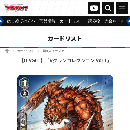
ヴァンガードch
検索
メニュー
はじめての方へ
商品情報
カードリスト
読み物
大会ルール
カードリスト
ホーム
カードリスト
蛹怪人 ギラファ
>
>
【D-VS01】「Vクランコレクション Vol.1」