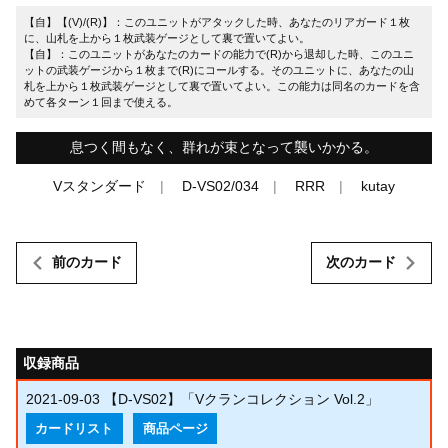
【自】【(V)/(R)】：このユニットがアタックした時、あなたのリアガード１枚
に、山札を上から１枚武装ゲージとして裏で置いてよい。
【自】：このユニットがあなたのカードの能力で(R)から退却した時、このユニ
ットの武装ゲージから１枚まで(R)にコールする。そのユニットに、あなたの山
札を上から１枚武装ゲージとして裏で置いてよい。この能力は同名のカードを含
めて各ターン１回まで使える。
息つく間もなく、群れが束となって襲いかかる。
Vスタンダード
D-VS02/034
RRR
kutay
前のカード
次のカード
収録商品
2021-09-03
【D-VS02】「Vクランコレクション Vol.2」
カードリスト
商品ページ