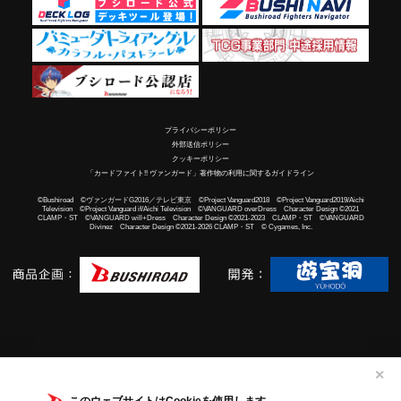
プライバシーポリシー
外部送信ポリシー
クッキーポリシー
「カードファイト!! ヴァンガード」著作物の利用に関するガイドライン
©Bushiroad ©ヴァンガードG2016／テレビ東京 ©Project Vanguard2018 ©Project Vanguard2019/Aichi
Television ©Project Vanguard if/Aichi Television ©VANGUARD overDress Character Design ©2021
CLAMP・ST ©VANGUARD will+Dress Character Design ©2021-2023 CLAMP・ST ©VANGUARD
Divinez Character Design ©2021-2026 CLAMP・ST © Cygames, Inc.
✕