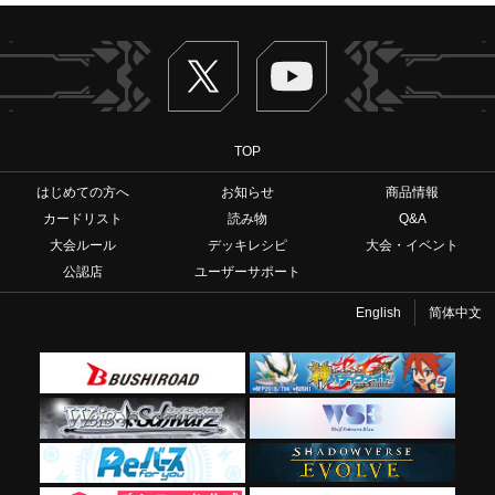
Twitter
ヴァンガードch
TOP
はじめての方へ
お知らせ
商品情報
カードリスト
読み物
Q&A
大会ルール
デッキレシピ
大会・イベント
公認店
ユーザーサポート
English
简体中文