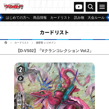
ヴァンガードch
検索
メニュー
はじめての方へ
商品情報
カードリスト
読み物
大会ルール
カードリスト
ホーム
カードリスト
連隊竜 レジオドン
>
>
【D-VS02】「Vクランコレクション Vol.2」