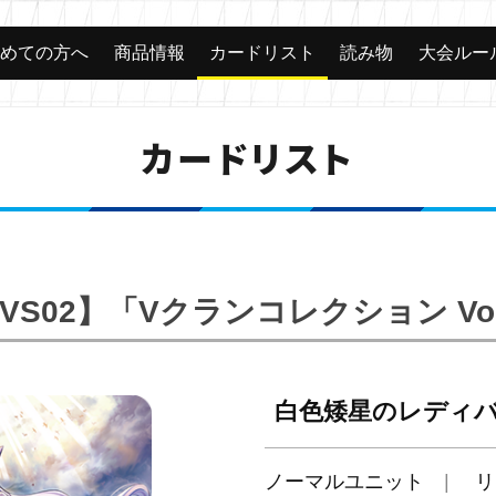
じめての方へ
商品情報
カードリスト
読み物
大会ルー
カードリスト
-VS02】「Vクランコレクション Vol
白色矮星のレディ
ノーマルユニット
リ