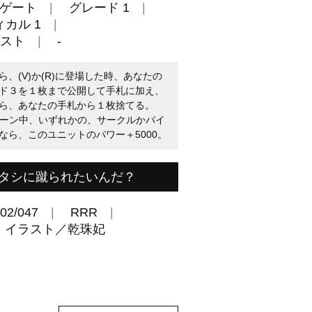
ゲート
グレード 1
カル 1
スト
-
、(V)か(R)に登場した時、あなたの
ド３を１枚まで公開して手札に加え、
ら、あなたの手札から１枚捨てる。
たのターン中、いずれかの、サークルかバイ
なら、このユニットのパワー＋5000。
タシに蹴られたいんだ？
02/047
RRR
 イラスト／乾珠妃