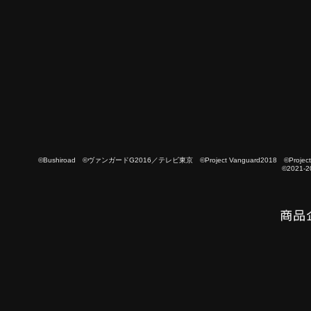
©Bushiroad ©ヴァンガードG2016／テレビ東京 ©Project Vanguard2018 ©Project Vanguard
©2021-2