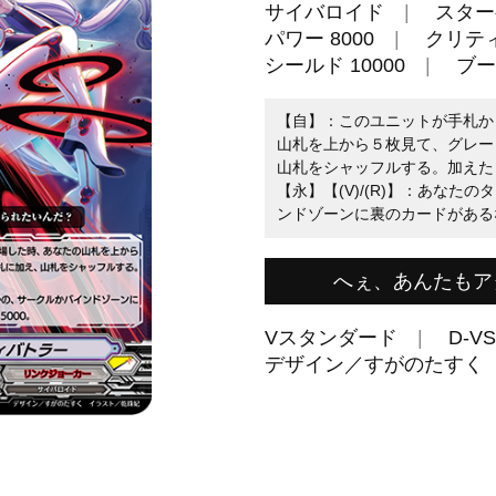
サイバロイド
スター
パワー 8000
クリティ
シールド 10000
ブー
【自】：このユニットが手札から
山札を上から５枚見て、グレー
山札をシャッフルする。加えた
【永】【(V)/(R)】：あな
ンドゾーンに裏のカードがある
へぇ、あんたもア
Vスタンダード
D-VS
デザイン／すがのたすく