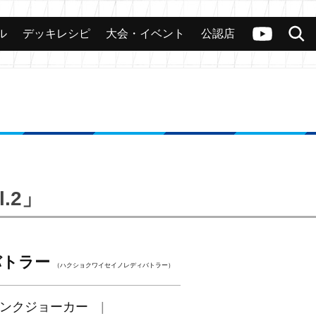
ル
デッキレシピ
大会・イベント
公認店
カード
大会
公認店舗
その他
ヴァンガードch
検索
.2」
バトラー
（ハクショクワイセイノレディバトラー）
ンクジョーカー