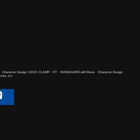
 Character Design ©2021 CLAMP・ST ©VANGUARD will+Dress Character Design
es, Inc.