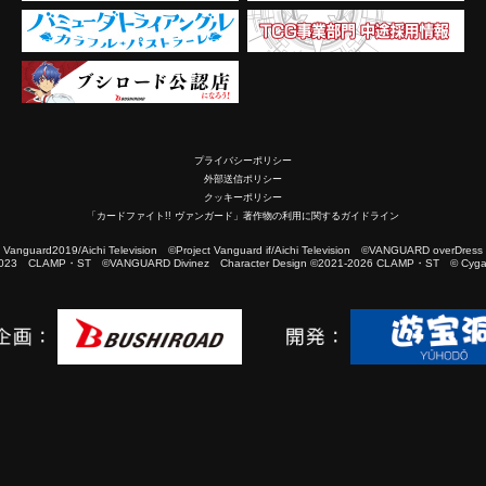
プライバシーポリシー
外部送信ポリシー
クッキーポリシー
「カードファイト!! ヴァンガード」著作物の利用に関するガイドライン
2019/Aichi Television ©Project Vanguard if/Aichi Television ©VANGUARD overDress
023 CLAMP・ST ©VANGUARD Divinez Character Design ©2021-2026 CLAMP・ST © Cygam