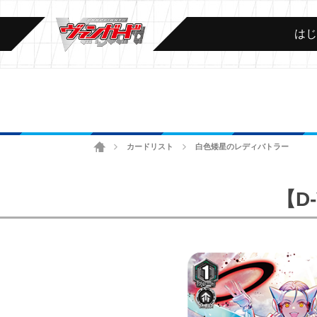
は
ホーム
カードリスト
白色矮星のレディバトラー
>
>
【D