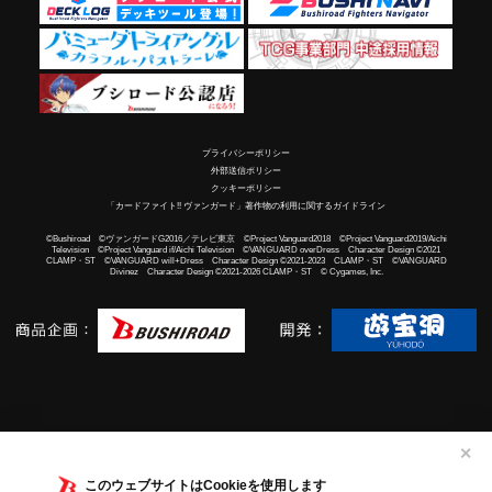
プライバシーポリシー
外部送信ポリシー
クッキーポリシー
「カードファイト!! ヴァンガード」著作物の利用に関するガイドライン
©Bushiroad ©ヴァンガードG2016／テレビ東京 ©Project Vanguard2018 ©Project Vanguard2019/Aichi
Television ©Project Vanguard if/Aichi Television ©VANGUARD overDress Character Design ©2021
CLAMP・ST ©VANGUARD will+Dress Character Design ©2021-2023 CLAMP・ST ©VANGUARD
Divinez Character Design ©2021-2026 CLAMP・ST © Cygames, Inc.
✕
このウェブサイトはCookieを使用します