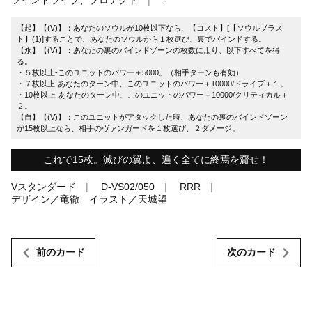
【起】【(V)】：あなたのソウルが10枚以下なら、【コスト】[【ソウルブラス
ト】(1)]することで、あなたのソウルから１枚選び、裏でバインドする。
【永】【(V)】：あなたの裏のバインドゾーンの枚数により、以下すべてを得
る。
・５枚以上-このユニットのパワー＋5000。（相手ターンも有効）
・７枚以上-あなたのターン中、このユニットのパワー＋10000/ドライブ＋１。
・10枚以上-あなたのターン中、このユニットのパワー＋10000/クリティカル＋
２。
【自】【(V)】：このユニットがアタックした時、あなたの裏のバインドゾーン
が15枚以上なら、相手のヴァンガードを１枚選び、２ダメージ。
これで15枚。滅びの翼よ、遍く全てに終焉を齎せ！
Vスタンダード
D-VS02/050
RRR
デザイン／竜徹 イラスト／天城望
前のカード
次のカード