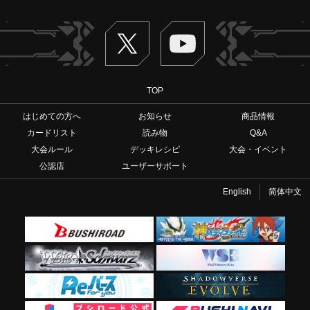
Twitter
ヴァンガードch
TOP
はじめての方へ
お知らせ
商品情報
カードリスト
読み物
Q&A
大会ルール
デッキレシピ
大会・イベント
公認店
ユーザーサポート
English
简体中文