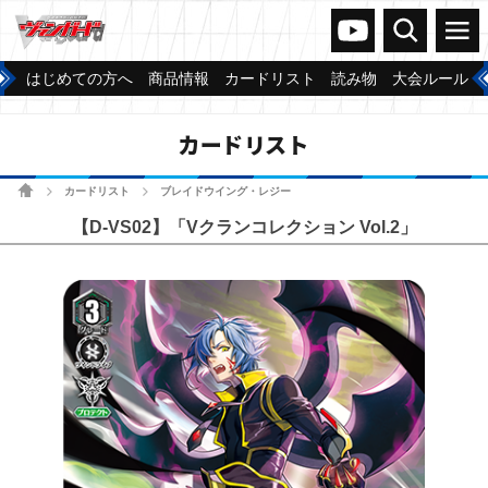
ヴァンガードch
検索
メニュー
はじめての方へ
商品情報
カードリスト
読み物
大会ルール
カードリスト
ホーム
カードリスト
ブレイドウイング・レジー
>
>
【D-VS02】「Vクランコレクション Vol.2」