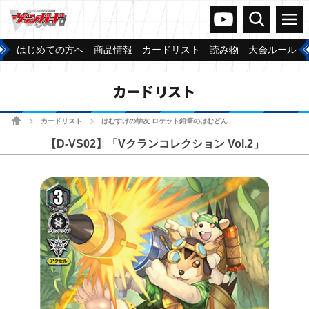
ヴァンガードch
検索
メニュー
はじめての方へ
商品情報
カードリスト
読み物
大会ルール
カードリスト
ホーム
カードリスト
はむすけの学友 ロケット鉛筆のはむどん
>
>
【D-VS02】「Vクランコレクション Vol.2」