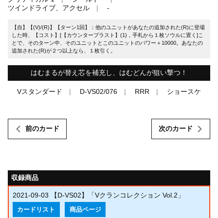
ツインドライブ、アクセル
-
【自】【(V)/(R)】【ターン1回】：他のユニットがあなたの追加された(R)に登場
した時、【コスト】[【カウンターブラスト】(1)，手札から１枚ソウルに置く]こ
とで、そのターン中、そのユニットとこのユニットのパワー＋10000。あなたの
追加された(R)が２つ以上なら、１枚引く。
はむまるが替え芯を補充し、はむどんが狙い撃つ！
Vスタンダード
D-VS02/076
RRR
ショースケ
前のカード
次のカード
収録商品
2021-09-03
【D-VS02】「Vクランコレクション Vol.2」
カードリスト
商品ページ