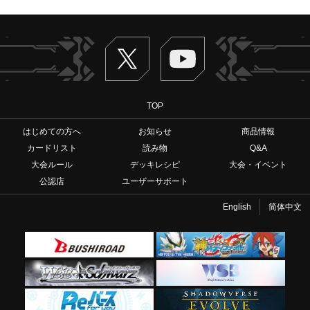
Twitter
ヴァンガードch
TOP
はじめての方へ
お知らせ
商品情報
カードリスト
読み物
Q&A
大会ルール
デッキレシピ
大会・イベント
公認店
ユーザーサポート
English
简体中文