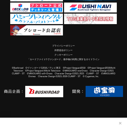
プライバシーポリシー
外部送信ポリシー
クッキーポリシー
「カードファイト!! ヴァンガード」著作物の利用に関するガイドライン
©Bushiroad ©ヴァンガードG2016／テレビ東京 ©Project Vanguard2018 ©Project Vanguard2019/Aichi
Television ©Project Vanguard if/Aichi Television ©VANGUARD overDress Character Design ©2021
CLAMP・ST ©VANGUARD will+Dress Character Design ©2021-2023 CLAMP・ST ©VANGUARD
Divinez Character Design ©2021-2026 CLAMP・ST © Cygames, Inc.
✕