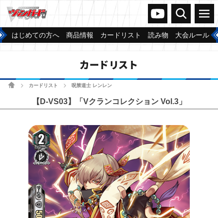
ヴァンガードch
検索
メニュー
はじめての方へ
商品情報
カードリスト
読み物
大会ルール
カードリスト
ホーム
カードリスト
呪禁道士 レンレン
>
>
【D-VS03】「Vクランコレクション Vol.3」