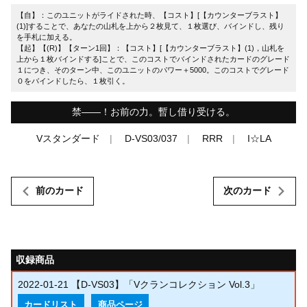
【自】：このユニットがライドされた時、【コスト】[【カウンターブラスト】
(1)]することで、あなたの山札を上から２枚見て、１枚選び、バインドし、残り
を手札に加える。
【起】【(R)】【ターン1回】：【コスト】[【カウンターブラスト】(1)，山札を
上から１枚バインドする]ことで、このコストでバインドされたカードのグレード
１につき、そのターン中、このユニットのパワー＋5000。このコストでグレード
０をバインドしたら、１枚引く。
禁――！お前の力。暫し借り受ける。
Vスタンダード
D-VS03/037
RRR
I☆LA
前のカード
次のカード
収録商品
2022-01-21
【D-VS03】「Vクランコレクション Vol.3」
カードリスト
商品ページ