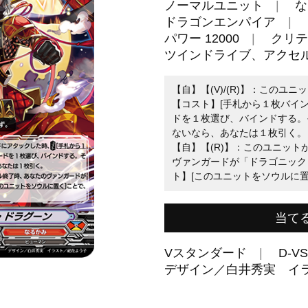
ノーマルユニット
な
ドラゴンエンパイア
パワー 12000
クリテ
ツインドライブ、アクセ
【自】【(V)/(R)】：この
【コスト】[手札から１枚バイ
ドを１枚選び、バインドする。
ないなら、あなたは１枚引く。
【自】【(R)】：このユニッ
ヴァンガードが「ドラゴニック
ト】[このユニットをソウルに
当て
Vスタンダード
D-VS
デザイン／白井秀実 イ