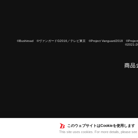
©Bushiroad ©ヴァンガードG2016／テレビ東京 ©Project Vanguard2018 ©Project Vanguard
©2021-2
このウェブサイトはCookieを使用します
This site uses cookies. For more details, please see