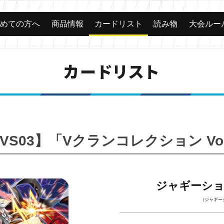
じめての方へ
商品情報
カードリスト
読み物
大会ルー
カードリスト
-VS03】「Vクランコレクション Vol
ジャギーシ
（ジャギー