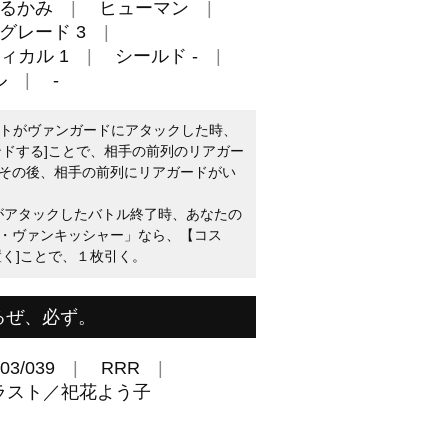
るかみ
ヒューマン
グレード 3
ィカル 1
シールド -
ル
-
ユニットがヴァンガードにアタックした時、
ンドする]ことで、相手の前列のリアガー
その後、相手の前列にリアガードがい
トがアタックしたバトル終了時、あなたの
・ヴァンキッシャー」なら、【コス
置く]ことで、１枚引く。
るぜ、必ず。
03/039
RRR
ラスト／祀花よう子