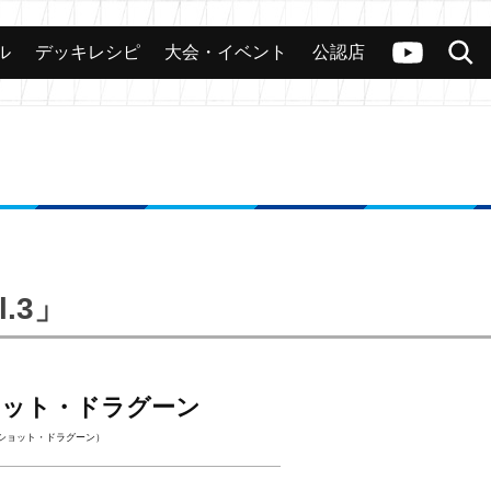
ル
デッキレシピ
大会・イベント
公認店
カード
大会
公認店舗
その他
ヴァンガードch
検索
.3」
ョット・ドラグーン
ショット・ドラグーン）