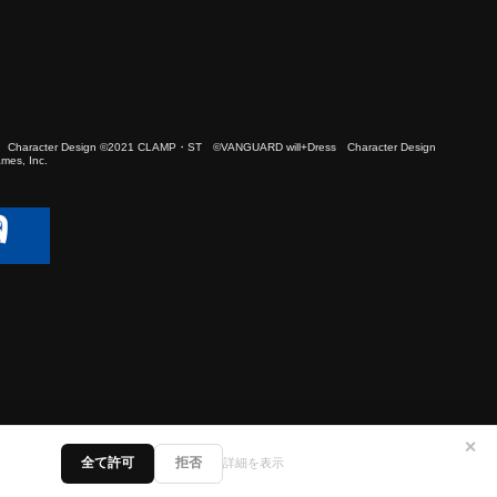
 Character Design ©2021 CLAMP・ST ©VANGUARD will+Dress Character Design
es, Inc.
✕
全て許可
拒否
詳細を表示