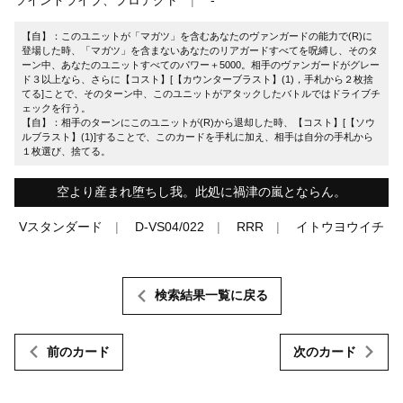
【自】：このユニットが「マガツ」を含むあなたのヴァンガードの能力で(R)に
登場した時、「マガツ」を含まないあなたのリアガードすべてを呪縛し、そのタ
ーン中、あなたのユニットすべてのパワー＋5000。相手のヴァンガードがグレー
ド３以上なら、さらに【コスト】[【カウンターブラスト】(1)，手札から２枚捨
てる]ことで、そのターン中、このユニットがアタックしたバトルではドライブチ
ェックを行う。
【自】：相手のターンにこのユニットが(R)から退却した時、【コスト】[【ソウ
ルブラスト】(1)]することで、このカードを手札に加え、相手は自分の手札から
１枚選び、捨てる。
空より産まれ堕ちし我。此処に禍津の嵐とならん。
Vスタンダード
D-VS04/022
RRR
イトウヨウイチ
検索結果一覧に戻る
前のカード
次のカード