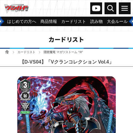
ヴァンガードch
検索
メニュー
はじめての方へ
商品情報
カードリスト
読み物
大会ルール
カードリスト
ホーム
カードリスト
隠密魔竜 マガツストーム “Я”
>
>
【D-VS04】「Vクランコレクション Vol.4」