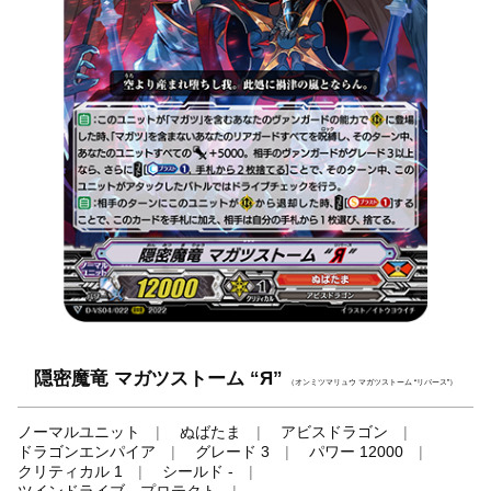
隠密魔竜 マガツストーム “Я”
（オンミツマリュウ マガツストーム “リバース”）
ノーマルユニット
ぬばたま
アビスドラゴン
ドラゴンエンパイア
グレード 3
パワー 12000
クリティカル 1
シールド -
ツインドライブ、プロテクト
-