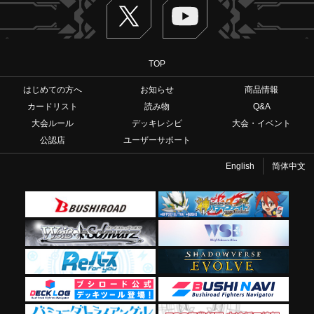
Twitter
ヴァンガードch
TOP
はじめての方へ
お知らせ
商品情報
カードリスト
読み物
Q&A
大会ルール
デッキレシピ
大会・イベント
公認店
ユーザーサポート
English
简体中文