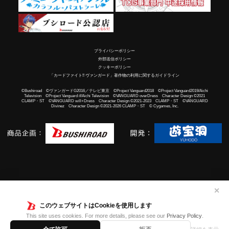
プライバシーポリシー
外部送信ポリシー
クッキーポリシー
「カードファイト!! ヴァンガード」著作物の利用に関するガイドライン
©Bushiroad ©ヴァンガードG2016／テレビ東京 ©Project Vanguard2018 ©Project Vanguard2019/Aichi
Television ©Project Vanguard if/Aichi Television ©VANGUARD overDress Character Design ©2021
CLAMP・ST ©VANGUARD will+Dress Character Design ©2021-2023 CLAMP・ST ©VANGUARD
Divinez Character Design ©2021-2026 CLAMP・ST © Cygames, Inc.
✕
このウェブサイトはCookieを使用します
This site uses cookies. For more details, please see our
Privacy Policy
.