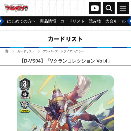
ヴァンガードch
検索
メニュー
はじめての方へ
商品情報
カードリスト
読み物
大会ルール
カードリスト
ホーム
カードリスト
アンバーズ・トライアングラー
>
>
【D-VS04】「Vクランコレクション Vol.4」