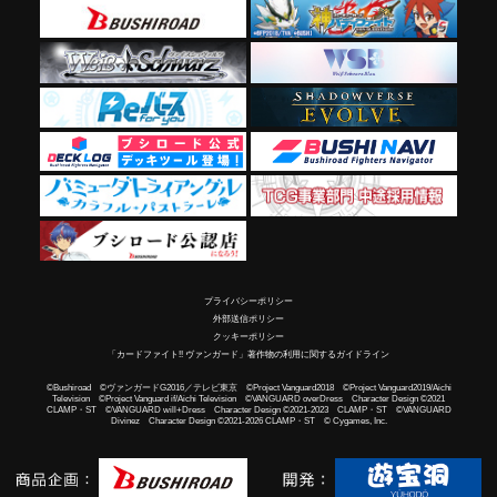
プライバシーポリシー
外部送信ポリシー
クッキーポリシー
「カードファイト!! ヴァンガード」著作物の利用に関するガイドライン
©Bushiroad ©ヴァンガードG2016／テレビ東京 ©Project Vanguard2018 ©Project Vanguard2019/Aichi
Television ©Project Vanguard if/Aichi Television ©VANGUARD overDress Character Design ©2021
CLAMP・ST ©VANGUARD will+Dress Character Design ©2021-2023 CLAMP・ST ©VANGUARD
Divinez Character Design ©2021-2026 CLAMP・ST © Cygames, Inc.