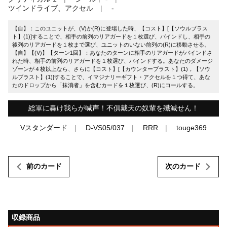
ツインドライブ、アクセル
-
【自】：このユニットが、(V)か(R)に登場した時、【コスト】[【ソウルブラス
ト】(1)]することで、相手の前列のリアガードを１枚選び、バインドし、相手の
後列のリアガードを１枚まで選び、ユニットのいない前列の(R)に移動させる。
【自】【(V)】【ターン1回】：あなたのターンに相手のリアガードがバインドさ
れた時、相手の前列のリアガードを１枚選び、バインドする。あなたのダメージ
ゾーンが４枚以上なら、さらに【コスト】[【カウンターブラスト】(1)，【ソウ
ルブラスト】(1)]することで、イマジナリーギフト・アクセルを１つ得て、あな
たのドロップから「抹消者」を含むカードを１枚選び、(R)にコールする。
総軍に轟け我らが喊声！不俱戴天の奴輩を殲滅せん！
Vスタンダード
D-VS05/037
RRR
touge369
前のカード
次のカード
収録商品