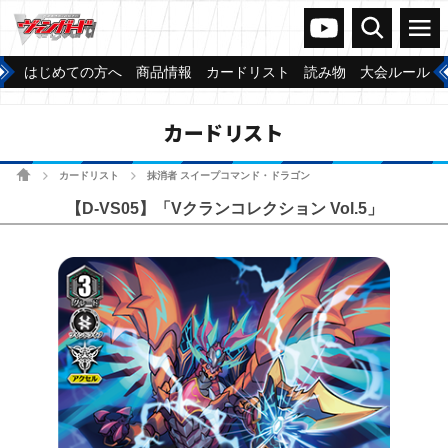
ヴァンガードch
検索
メニュー
はじめての方へ
商品情報
カードリスト
読み物
大会ルール
カードリスト
ホーム
カードリスト
抹消者 スイープコマンド・ドラゴン
>
>
【D-VS05】「Vクランコレクション Vol.5」