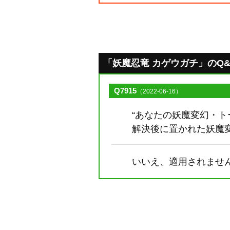
「妖魔忍竜 カゲウガチ」のQ&A [
Q7915
（2022-06-16）
“あなたの妖魔変幻・ト
解決後に置かれた妖魔
いいえ、適用されませ