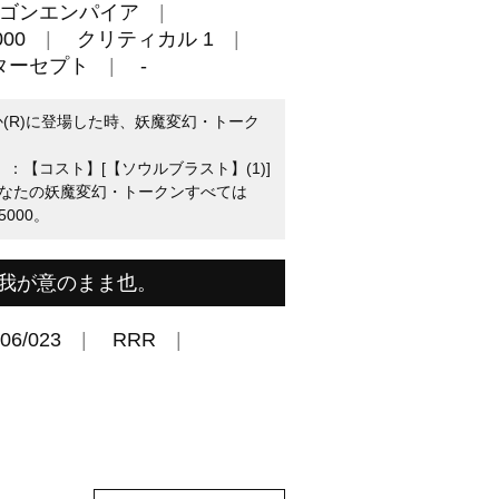
ゴンエンパイア
00
クリティカル 1
ターセプト
-
か(R)に登場した時、妖魔変幻・トーク
。
回】：【コスト】[【ソウルブラスト】(1)]
なたの妖魔変幻・トークンすべては
000。
我が意のまま也。
06/023
RRR