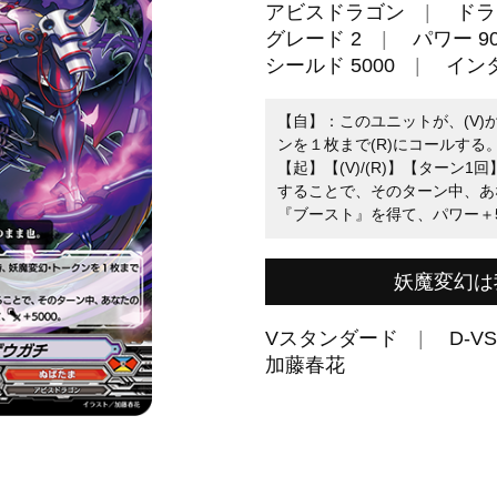
アビスドラゴン
ドラ
グレード 2
パワー 90
シールド 5000
イン
【自】：このユニットが、(V)
ンを１枚まで(R)にコールする
【起】【(V)/(R)】【ターン1
することで、そのターン中、あ
『ブースト』を得て、パワー＋5
妖魔変幻は
Vスタンダード
D-VS
加藤春花