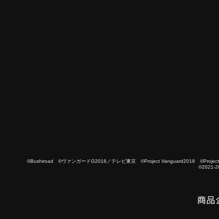
©Bushiroad ©ヴァンガードG2016／テレビ東京 ©Project Vanguard2018 ©Project Vanguard
©2021-2