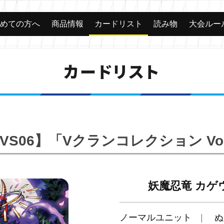
じめての方へ
商品情報
カードリスト
読み物
大会ルー
カードリスト
-VS06】「Vクランコレクション Vol
妖魔忍竜 カゲ
ノーマルユニット
ぬ