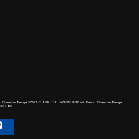
 Character Design ©2021 CLAMP・ST ©VANGUARD will+Dress Character Design
es, Inc.