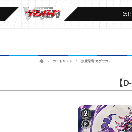
は
ホーム
カードリスト
妖魔忍竜 カゲウガチ
>
>
【D