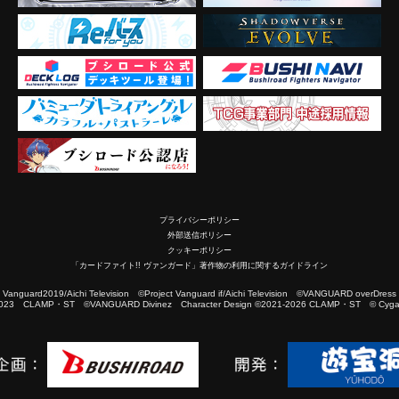
プライバシーポリシー
外部送信ポリシー
クッキーポリシー
「カードファイト!! ヴァンガード」著作物の利用に関するガイドライン
2019/Aichi Television ©Project Vanguard if/Aichi Television ©VANGUARD overDress
023 CLAMP・ST ©VANGUARD Divinez Character Design ©2021-2026 CLAMP・ST © Cygam