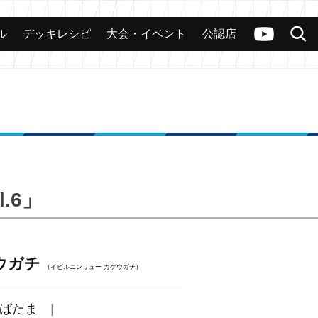
ル
デッキレシピ
大会・イベント
公認店
カード
大会
公認店舗
その他
ヴァンガードch
検索
.6」
ウガチ
（イビルニンリュー カゲウガチ）
ばたま