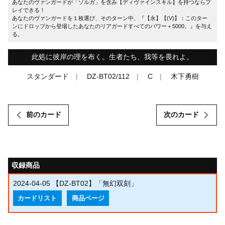
あなたのヴァンガードが「ゾルガ」を含み【ディヴァインスキル】を持つならプ
レイできる！
あなたのヴァンガードを１枚選び、そのターン中、『【永】【(V)】：このター
ンにドロップから登場したあなたのリアガードすべてのパワー＋5000。』を与え
る。
此処に彼岸の理を布く。生者たち、我等を畏れよ。
スタンダード
DZ-BT02/112
C
木下勇樹
前のカード
次のカード
収録商品
2024-04-05
【DZ-BT02】「無幻双刻」
カードリスト
商品ページ