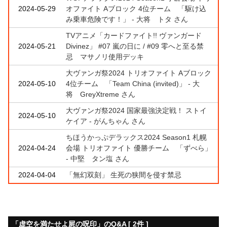
2024-05-29
オファイト Aブロック 4位チーム 「駆け込
み乗車危険です！」 - 大将 トタ さん
TVアニメ「カードファイト!! ヴァンガード
2024-05-21
Divinez」 #07 嵐の日に / #09 零へと至る禁
忌 マサノリ使用デッキ
大ヴァンガ祭2024 トリオファイト Aブロック
2024-05-10
4位チーム 「Team China (invited)」 - 大
将 GreyXtreme さん
大ヴァンガ祭2024 国家最強決定戦！ ストイ
2024-05-10
ケイア - がんちゃん さん
ちほうかっぷデラックス2024 Season1 札幌
2024-04-24
会場 トリオファイト 優勝チーム 「ずべら」
- 中堅 タン塩 さん
2024-04-04
「無幻双刻」 生死の狭間を侵す禁忌
「虚空を満たせよ屍の呪印」のQ&A [ 2件 ]