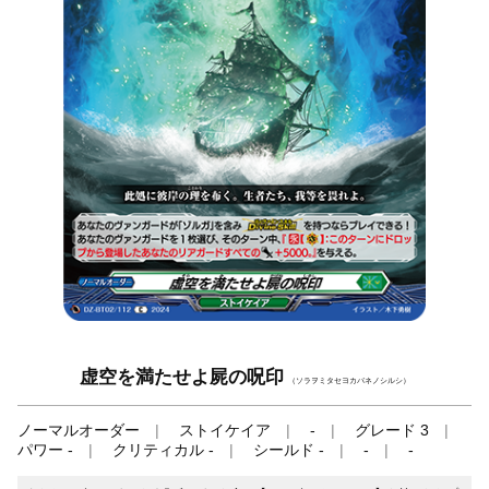
虚空を満たせよ屍の呪印
（ソラヲミタセヨカバネノシルシ）
ノーマルオーダー
ストイケイア
-
グレード 3
パワー -
クリティカル -
シールド -
-
-