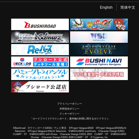
English
简体中文
プライバシーポリシー
外部送信ポリシー
クッキーポリシー
「カードファイト!! ヴァンガード」著作物の利用に関するガイドライン
©Bushiroad ©ヴァンガードG2016／テレビ東京 ©Project Vanguard2018 ©Project Vanguard2019/Aichi
Television ©Project Vanguard if/Aichi Television ©VANGUARD overDress Character Design ©2021
CLAMP・ST ©VANGUARD will+Dress Character Design ©2021-2023 CLAMP・ST ©VANGUARD
Divinez Character Design ©2021-2026 CLAMP・ST © Cygames, Inc.