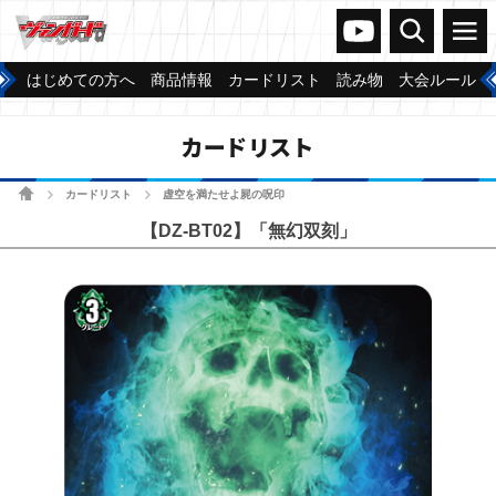
ヴァンガードch
検索
メニュー
はじめての方へ
商品情報
カードリスト
読み物
大会ルール
カードリスト
ホーム
カードリスト
虚空を満たせよ屍の呪印
>
>
【DZ-BT02】「無幻双刻」